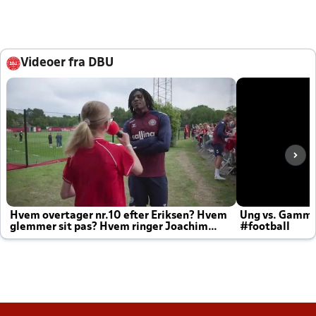
Videoer fra DBU
Hvem overtager nr.10 efter Eriksen? Hvem
Ung vs. Gamm
glemmer sit pas? Hvem ringer Joachim
#football
altid til efter kampe?