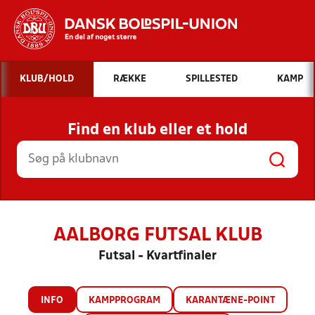
Hvad vil du søge efter?
KLUB/HOLD
RÆKKE
SPILLESTED
KAMP
INDHOLD OG NYHEDER
Find en klub eller et hold
STILLINGER, RESULTATER, KLUBBER OG
HOLD
AALBORG FUTSAL KLUB
Futsal - Kvartfinaler
INFO
KAMPPROGRAM
KARANTÆNE-POINT