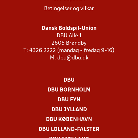
Betingelser og vilkår
Dansk Boldspil-Union
DBU Allé 1
2605 Brøndby
T: 4326 2222 (mandag - fredag 9-16)
M:
dbu@dbu.dk
DBU
DBU BORNHOLM
DBU FYN
DBU JYLLAND
DBU KØBENHAVN
DBU LOLLAND-FALSTER