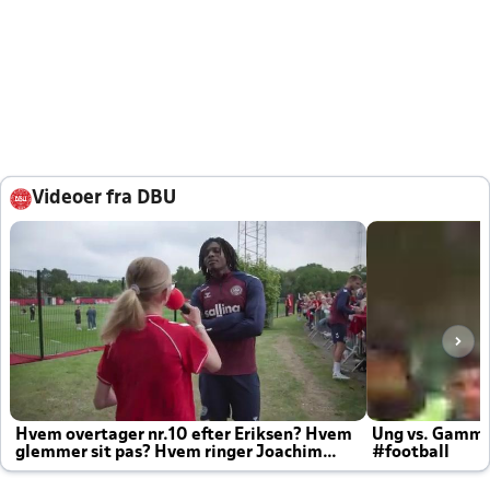
Videoer fra DBU
Hvem overtager nr.10 efter Eriksen? Hvem
Ung vs. Gamm
glemmer sit pas? Hvem ringer Joachim
#football
altid til efter kampe?