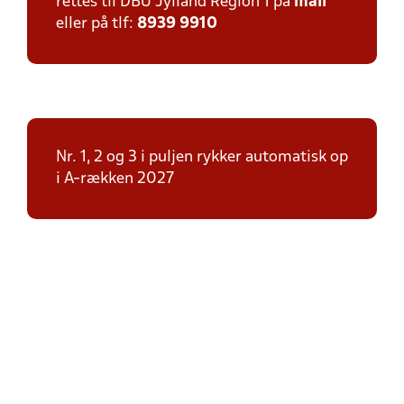
rettes til DBU Jylland Region 1 på
mail
eller på tlf:
8939 9910
Nr. 1, 2 og 3 i puljen rykker automatisk op
i A-rækken 2027