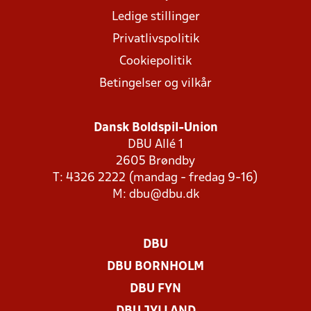
Ledige stillinger
Privatlivspolitik
Cookiepolitik
Betingelser og vilkår
Dansk Boldspil-Union
DBU Allé 1
2605 Brøndby
T: 4326 2222 (mandag - fredag 9-16)
M:
dbu@dbu.dk
DBU
DBU BORNHOLM
DBU FYN