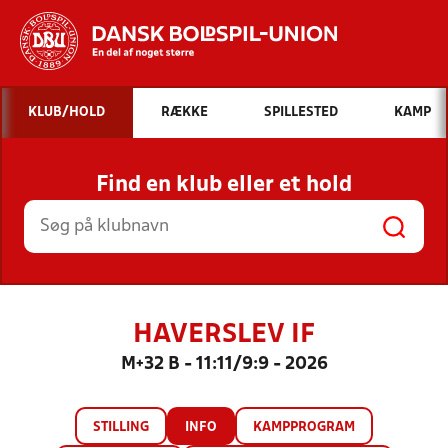
Hvad vil du søge efter?
KLUB/HOLD
RÆKKE
SPILLESTED
KAMP
INDHOLD OG NYHEDER
Find en klub eller et hold
STILLINGER, RESULTATER, KLUBBER OG
HOLD
HAVERSLEV IF
M+32 B - 11:11/9:9 - 2026
STILLING
INFO
KAMPPROGRAM