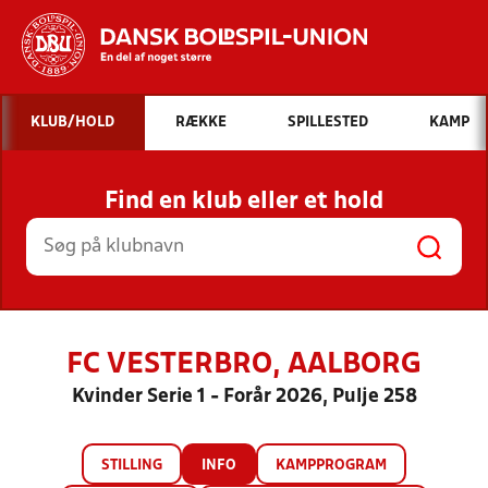
Hvad vil du søge efter?
KLUB/HOLD
RÆKKE
SPILLESTED
KAMP
INDHOLD OG NYHEDER
Find en klub eller et hold
STILLINGER, RESULTATER, KLUBBER OG
HOLD
FC VESTERBRO, AALBORG
Kvinder Serie 1 - Forår 2026, Pulje 258
STILLING
INFO
KAMPPROGRAM