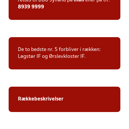
rettes til DBU Jylland på
mail
eller på tlf:
8939 9999
De to bedste nr. 5 forbliver i rækken:
Løgstør IF og Ørslevkloster IF.
Rækkebeskrivelser