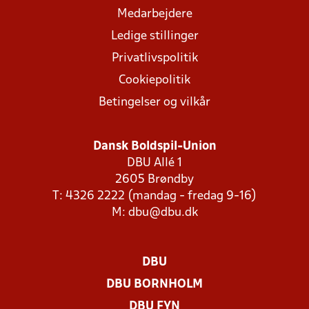
Medarbejdere
Ledige stillinger
Privatlivspolitik
Cookiepolitik
Betingelser og vilkår
Dansk Boldspil-Union
DBU Allé 1
2605 Brøndby
T: 4326 2222 (mandag - fredag 9-16)
M:
dbu@dbu.dk
DBU
DBU BORNHOLM
DBU FYN