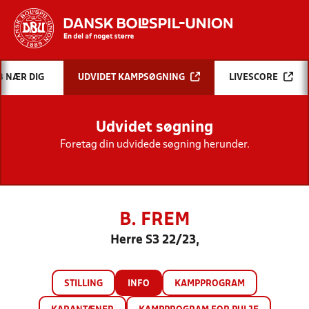
Hvad vil du søge efter?
B NÆR DIG
UDVIDET KAMPSØGNING
LIVESCORE
INDHOLD OG NYHEDER
Udvidet søgning
STILLINGER, RESULTATER, KLUBBER OG
HOLD
Foretag din udvidede søgning herunder.
B. FREM
Herre S3 22/23,
STILLING
INFO
KAMPPROGRAM