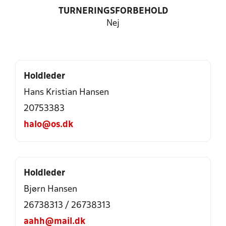
TURNERINGSFORBEHOLD
Nej
Holdleder
Hans Kristian Hansen
20753383
halo@os.dk
Holdleder
Bjørn Hansen
26738313 / 26738313
aahh@mail.dk