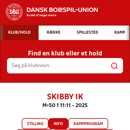
Hvad vil du søge efter?
KLUB/HOLD
RÆKKE
SPILLESTED
KAMP
INDHOLD OG NYHEDER
Find en klub eller et hold
STILLINGER, RESULTATER, KLUBBER OG
HOLD
SKIBBY IK
M+50 1 11:11 - 2025
STILLING
INFO
KAMPPROGRAM