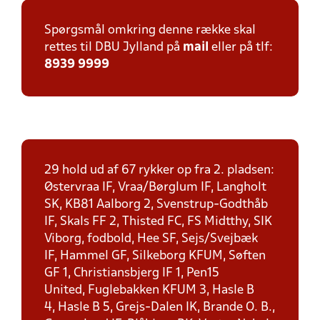
Spørgsmål omkring denne række skal
rettes til DBU Jylland på
mail
eller på tlf:
8939 9999
29 hold ud af 67 rykker op fra 2. pladsen:
Østervraa IF, Vraa/Børglum IF, Langholt
SK, KB81 Aalborg 2, Svenstrup-Godthåb
IF, Skals FF 2, Thisted FC, FS Midtthy, SIK
Viborg, fodbold, Hee SF, Sejs/Svejbæk
IF, Hammel GF, Silkeborg KFUM, Søften
GF 1, Christiansbjerg IF 1, Pen15
United, Fuglebakken KFUM 3, Hasle B
4, Hasle B 5, Grejs-Dalen IK, Brande O. B.,