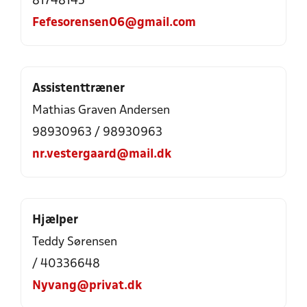
81748145
Fefesorensen06@gmail.com
Assistenttræner
Mathias Graven Andersen
98930963 / 98930963
nr.vestergaard@mail.dk
Hjælper
Teddy Sørensen
/ 40336648
Nyvang@privat.dk