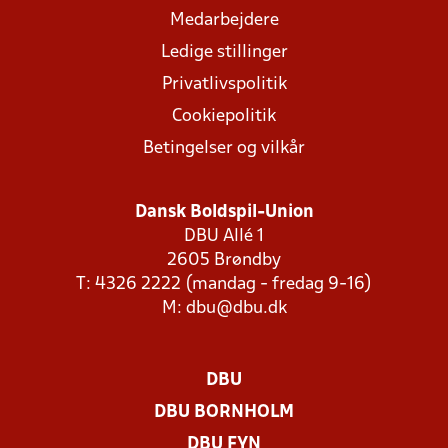
Medarbejdere
Ledige stillinger
Privatlivspolitik
Cookiepolitik
Betingelser og vilkår
Dansk Boldspil-Union
DBU Allé 1
2605 Brøndby
T: 4326 2222 (mandag - fredag 9-16)
M:
dbu@dbu.dk
DBU
DBU BORNHOLM
DBU FYN