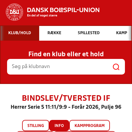
Hvad vil du søge efter?
KLUB/HOLD
RÆKKE
SPILLESTED
KAMP
INDHOLD OG NYHEDER
Find en klub eller et hold
STILLINGER, RESULTATER, KLUBBER OG
HOLD
BINDSLEV/TVERSTED IF
Herrer Serie 5 11:11/9:9 - Forår 2026, Pulje 96
STILLING
INFO
KAMPPROGRAM