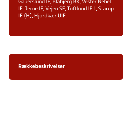
Gauerslund IF, Blåbjerg BK, Vester Nebel
IF, Jerne IF, Vejen SF, Toftlund IF 1, Starup
IF (H), Hjordkær UIF.
Rækkebeskrivelser