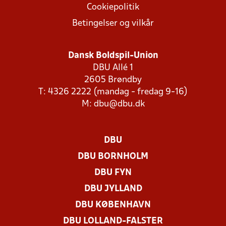
Cookiepolitik
Betingelser og vilkår
Dansk Boldspil-Union
DBU Allé 1
2605 Brøndby
T: 4326 2222 (mandag - fredag 9-16)
M:
dbu@dbu.dk
DBU
DBU BORNHOLM
DBU FYN
DBU JYLLAND
DBU KØBENHAVN
DBU LOLLAND-FALSTER