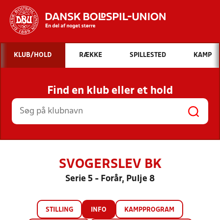
Hvad vil du søge efter?
KLUB/HOLD
RÆKKE
SPILLESTED
KAMP
INDHOLD OG NYHEDER
Find en klub eller et hold
STILLINGER, RESULTATER, KLUBBER OG
HOLD
SVOGERSLEV BK
Serie 5 - Forår, Pulje 8
STILLING
INFO
KAMPPROGRAM