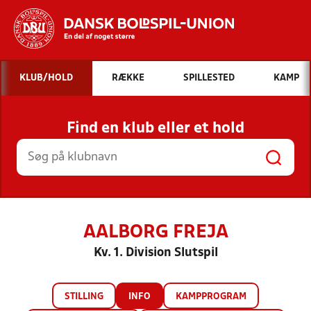
Hvad vil du søge efter?
KLUB/HOLD
RÆKKE
SPILLESTED
KAMP
INDHOLD OG NYHEDER
Find en klub eller et hold
STILLINGER, RESULTATER, KLUBBER OG
HOLD
AALBORG FREJA
Kv. 1. Division Slutspil
STILLING
INFO
KAMPPROGRAM