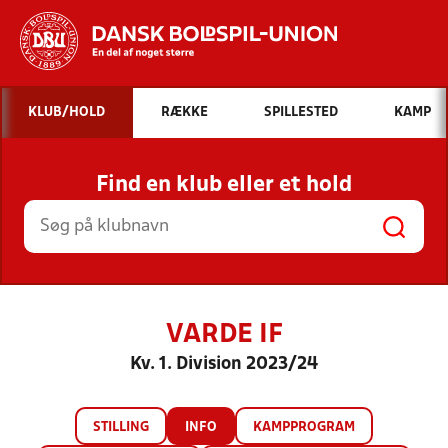
Hvad vil du søge efter?
KLUB/HOLD
RÆKKE
SPILLESTED
KAMP
INDHOLD OG NYHEDER
Find en klub eller et hold
STILLINGER, RESULTATER, KLUBBER OG
HOLD
VARDE IF
Kv. 1. Division 2023/24
STILLING
INFO
KAMPPROGRAM