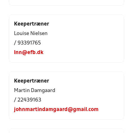
Keepertræner
Louise Nielsen
/ 93391765
lnn@efb.dk
Keepertræner
Martin Damgaard
/ 22439163
johnmartindamgaard@gmail.com