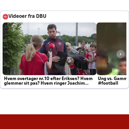
Videoer fra DBU
Hvem overtager nr.10 efter Eriksen? Hvem
Ung vs. Gamm
glemmer sit pas? Hvem ringer Joachim
#football
altid til efter kampe?