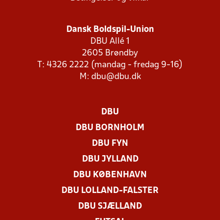
Dansk Boldspil-Union
DBU Allé 1
2605 Brøndby
T: 4326 2222 (mandag - fredag 9-16)
M:
dbu@dbu.dk
DBU
DBU BORNHOLM
DBU FYN
DBU JYLLAND
DBU KØBENHAVN
DBU LOLLAND-FALSTER
DBU SJÆLLAND