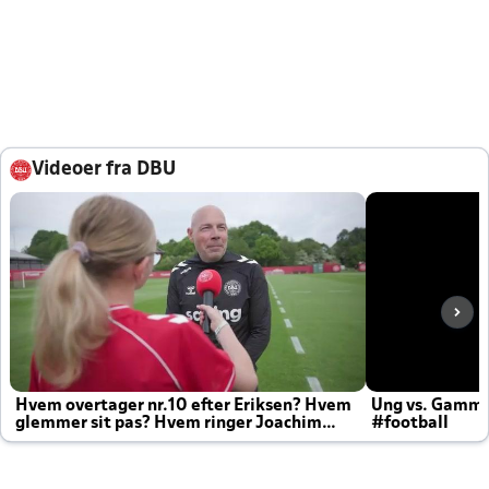
Videoer fra DBU
Hvem overtager nr.10 efter Eriksen? Hvem
Ung vs. Gamm
glemmer sit pas? Hvem ringer Joachim
#football
altid til efter kampe?