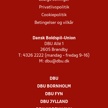
Privatlivspolitik
Cookiepolitik
Betingelser og vilkår
Dansk Boldspil-Union
DBU Allé 1
2605 Brøndby
T: 4326 2222 (mandag - fredag 9-16)
M:
dbu@dbu.dk
DBU
DBU BORNHOLM
DBU FYN
DBU JYLLAND