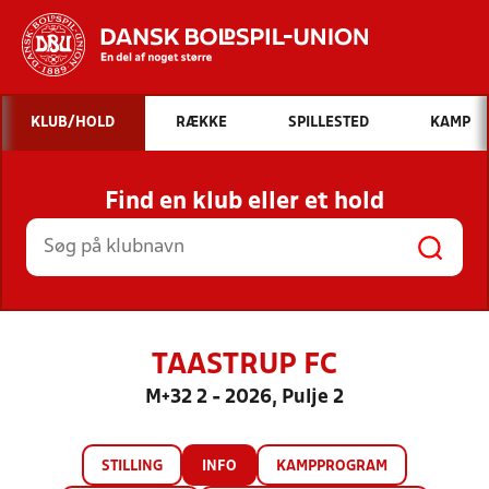
Hvad vil du søge efter?
KLUB/HOLD
RÆKKE
SPILLESTED
KAMP
INDHOLD OG NYHEDER
Find en klub eller et hold
STILLINGER, RESULTATER, KLUBBER OG
HOLD
TAASTRUP FC
M+32 2 - 2026, Pulje 2
STILLING
INFO
KAMPPROGRAM