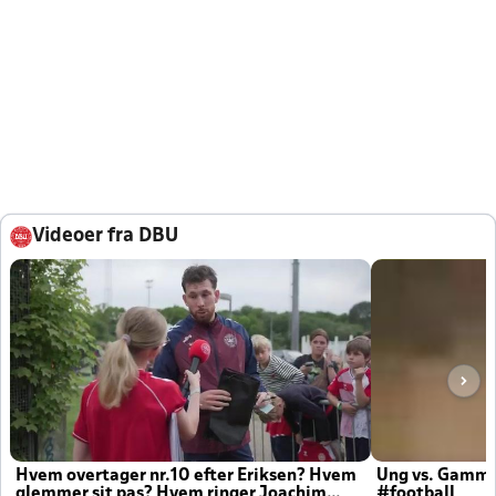
Videoer fra DBU
Hvem overtager nr.10 efter Eriksen? Hvem
Ung vs. Gamm
glemmer sit pas? Hvem ringer Joachim
#football