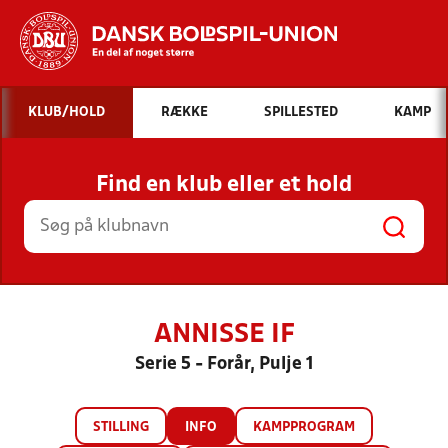
Hvad vil du søge efter?
KLUB/HOLD
RÆKKE
SPILLESTED
KAMP
INDHOLD OG NYHEDER
Find en klub eller et hold
STILLINGER, RESULTATER, KLUBBER OG
HOLD
ANNISSE IF
Serie 5 - Forår, Pulje 1
STILLING
INFO
KAMPPROGRAM