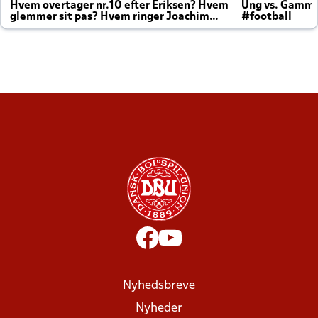
Hvem overtager nr.10 efter Eriksen? Hvem
Ung vs. Gamm
glemmer sit pas? Hvem ringer Joachim
#football
altid til efter kampe?
Nyhedsbreve
Nyheder