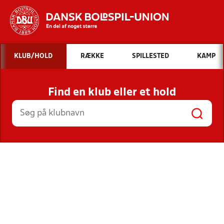
Hvad vil du søge efter?
KLUB/HOLD
RÆKKE
SPILLESTED
KAMP
INDHOLD OG NYHEDER
Find en klub eller et hold
STILLINGER, RESULTATER, KLUBBER OG
HOLD