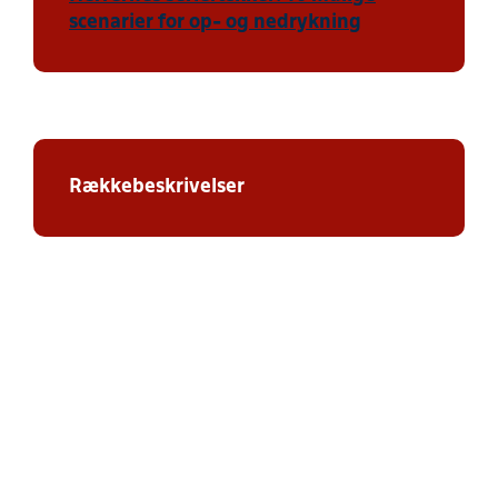
scenarier for op- og nedrykning
Rækkebeskrivelser