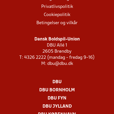
Privatlivspolitik
Cookiepolitik
Betingelser og vilkår
Dansk Boldspil-Union
DBU Allé 1
2605 Brøndby
T: 4326 2222 (mandag - fredag 9-16)
M:
dbu@dbu.dk
DBU
DBU BORNHOLM
DBU FYN
DBU JYLLAND