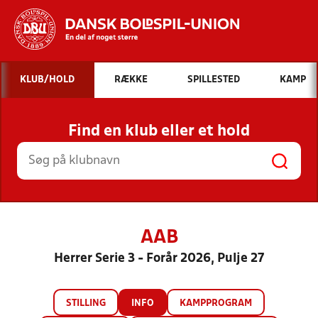
Hvad vil du søge efter?
KLUB/HOLD
RÆKKE
SPILLESTED
KAMP
INDHOLD OG NYHEDER
Find en klub eller et hold
STILLINGER, RESULTATER, KLUBBER OG
HOLD
AAB
Herrer Serie 3 - Forår 2026, Pulje 27
STILLING
INFO
KAMPPROGRAM