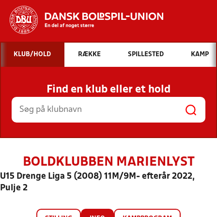
Hvad vil du søge efter?
KLUB/HOLD
RÆKKE
SPILLESTED
KAMP
INDHOLD OG NYHEDER
Find en klub eller et hold
STILLINGER, RESULTATER, KLUBBER OG
HOLD
BOLDKLUBBEN MARIENLYST
U15 Drenge Liga 5 (2008) 11M/9M- efterår 2022,
Pulje 2