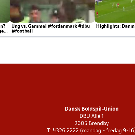
en?
Ung vs. Gammel #fordanmark #dbu
Highlights: Danma
ger
#football
Dansk Boldspil-Union
DBU Allé 1
2605 Brøndby
T: 4326 2222 (mandag - fredag 9-16