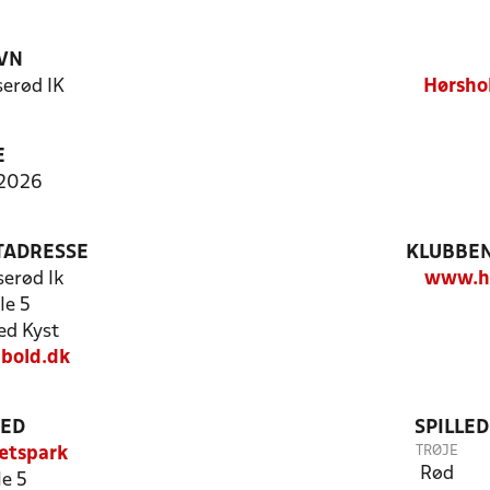
VN
erød IK
Hørsho
E
 2026
TADRESSE
KLUBBEN
erød Ik
www.hu
le 5
d Kyst
bold.dk
TED
SPILLE
TRØJE
ætspark
Rød
le 5