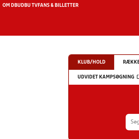
OM DBU
DBU TV
FANS & BILLETTER
KLUB/HOLD
RÆKK
UDVIDET KAMPSØGNING