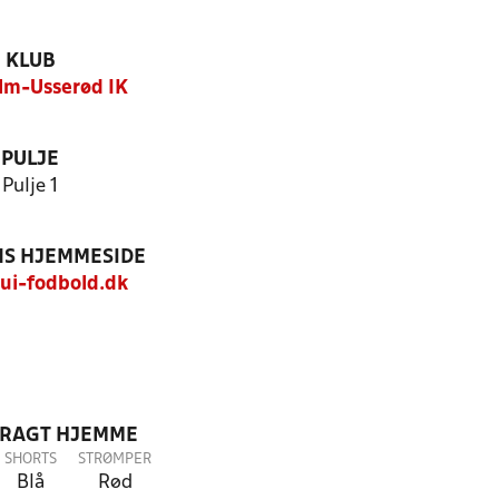
KLUB
lm-Usserød IK
PULJE
Pulje 1
S HJEMMESIDE
i-fodbold.dk
DRAGT HJEMME
SHORTS
STRØMPER
Blå
Rød