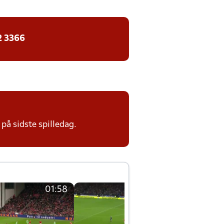
2 3366
på sidste spilledag.
01:58
01:58