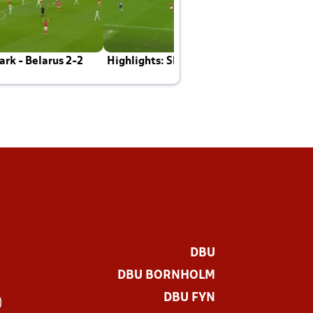
rk - Belarus 2-2
Highlights: Skotland - Danmark 4-2
J
E
DBU
DBU BORNHOLM
DBU FYN
)