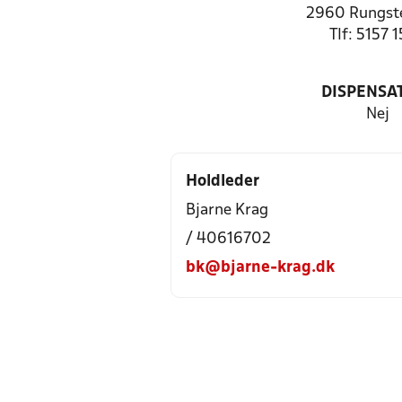
2960 Rungste
Tlf: 5157 
DISPENSA
Nej
Holdleder
Bjarne Krag
/ 40616702
bk@bjarne-krag.dk