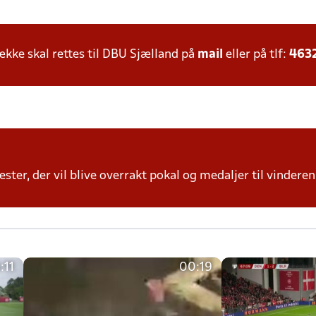
ke skal rettes til DBU Sjælland på
mail
eller på tlf:
463
ter, der vil blive overrakt pokal og medaljer til vinderen 
:11
00:19