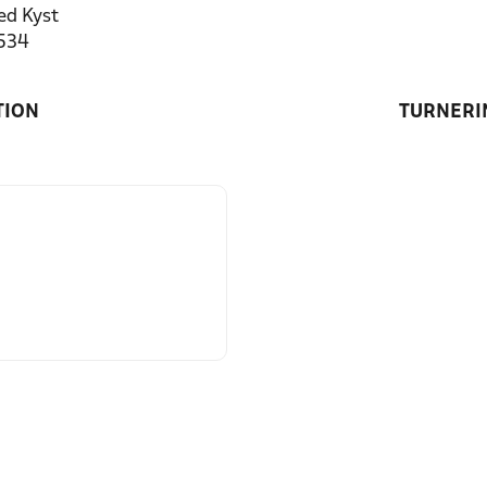
d Kyst
1534
TION
TURNERI