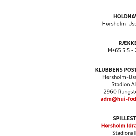
HOLDNA
Hørsholm-Uss
RÆKK
M+65 5:5 -
KLUBBENS POS
Hørsholm-Uss
Stadion Al
2960 Rungste
adm@hui-fod
SPILLES
Hørsholm Idr
Stadional