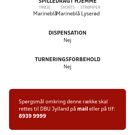
SPILLEDRAGT HJEMME
TRØJE
SHORTS
STRØMPER
Marineblå
Marineblå
Lyserød
DISPENSATION
Nej
TURNERINGSFORBEHOLD
Nej
Spørgsmål omkring denne række skal
rettes til DBU Jylland på
mail
eller på tlf:
8939 9999