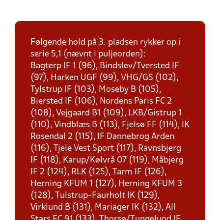
Følgende hold på 3. pladsen rykker op i
serie 5,1 (nævnt i puljeorden):
Bagterp IF 1 (96), Bindslev/Tversted IF
(97), Harken UGF (99), VHG/GS (102),
Tylstrup IF (103), Moseby B (105),
Biersted IF (106), Nordens Paris FC 2
(108), Vejgaard B1 (109), LKB/Gistrup 1
(110), Vindblæs B (113), Fjelsø FF (114), IK
Rosendal 2 (115), IF Dannebrog Arden
(116), Tjele Vest Sport (117), Ravnsbjerg
IF (118), Karup/Kølvrå 07 (119), Måbjerg
IF 2 (124), RLK (125), Tarm IF (126),
Herning KFUM 1 (127), Herning KFUM 3
(128), Tulstrup-Faurholt IK (129),
Virklund B (131), Mariager IK (132), All
Stars FC 91 (133), Thorsø/Tungelund IF