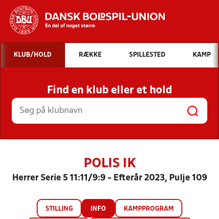
Hvad vil du søge efter?
KLUB/HOLD
RÆKKE
SPILLESTED
KAMP
INDHOLD OG NYHEDER
Find en klub eller et hold
STILLINGER, RESULTATER, KLUBBER OG
HOLD
POLIS IK
Herrer Serie 5 11:11/9:9 - Efterår 2023, Pulje 109
STILLING
INFO
KAMPPROGRAM