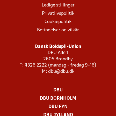
Ledige stillinger
Privatlivspolitik
Cookiepolitik
Betingelser og vilkår
Dansk Boldspil-Union
DBU Allé 1
2605 Brøndby
T: 4326 2222 (mandag - fredag 9-16)
M:
dbu@dbu.dk
DBU
DBU BORNHOLM
DBU FYN
DBU JYLLAND