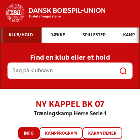
Hvad vil du søge efter?
KLUB/HOLD
RÆKKE
SPILLESTED
KAMP
INDHOLD OG NYHEDER
Find en klub eller et hold
STILLINGER, RESULTATER, KLUBBER OG
HOLD
NY KAPPEL BK 07
Træningskamp Herre Serie 1
INFO
KAMPPROGRAM
KARANTÆNER