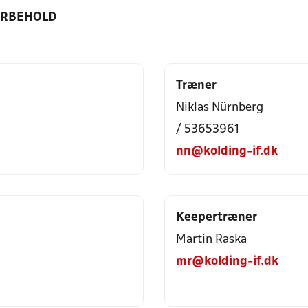
ORBEHOLD
Træner
Niklas Nürnberg
/ 53653961
nn@kolding-if.dk
Keepertræner
Martin Raska
mr@kolding-if.dk