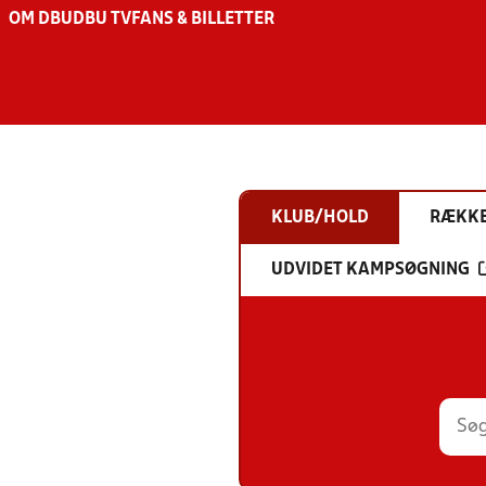
OM DBU
DBU TV
FANS & BILLETTER
KLUB/HOLD
RÆKK
UDVIDET KAMPSØGNING