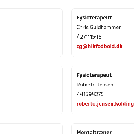
Fysioterapeut
Chris Guldhammer
/ 27111548
cg@hikfodbold.dk
Fysioterapeut
Roberto Jensen
/ 41594275
roberto.jensen.koldi
Mentaltræner