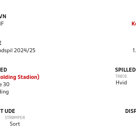
VN
IF
K
E
ndspil 2024/25
1
TED
SPILLE
TRØJE
olding Stadion)
Hvid
e 30
ding
T UDE
DIS
STRØMPER
Sort