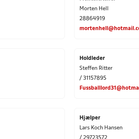
Morten Hell
28864919
mortenhell@hotmail.
Holdleder
Steffen Ritter
/ 31157895
Fussballlord31@hotma
Hjælper
Lars Koch Hansen
/ 29723572