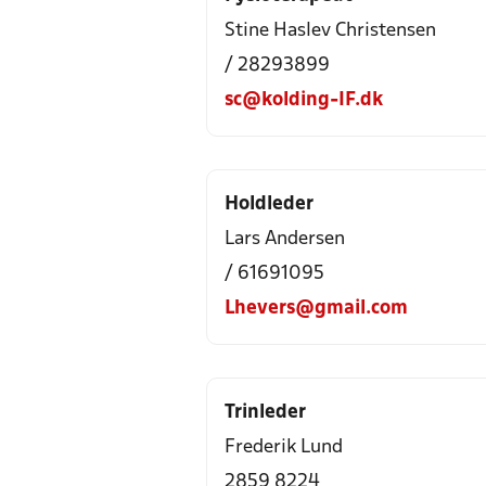
Stine Haslev Christensen
/ 28293899
sc@kolding-IF.dk
Holdleder
Lars Andersen
/ 61691095
Lhevers@gmail.com
Trinleder
Frederik Lund
2859 8224