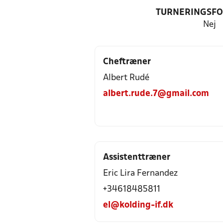
TURNERINGSF
Nej
Cheftræner
Albert Rudé
albert.rude.7@gmail.com
Assistenttræner
Eric Lira Fernandez
+34618485811
el@kolding-if.dk