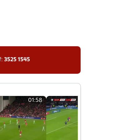
f:
3525 1545
01:58
01:58