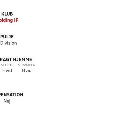
KLUB
olding IF
PULJE
.Division
DRAGT HJEMME
SHORTS
STRØMPER
Hvid
Hvid
PENSATION
Nej