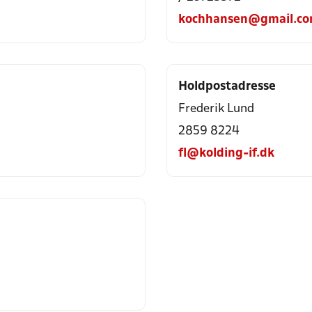
kochhansen@gmail.c
Holdpostadresse
Frederik Lund
2859 8224
fl@kolding-if.dk