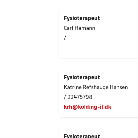
Fysioterapeut
Carl Hamann
/
Fysioterapeut
Katrine Refshauge Hansen
/ 22475798
krh@kolding-if.dk
Fysioterapeut