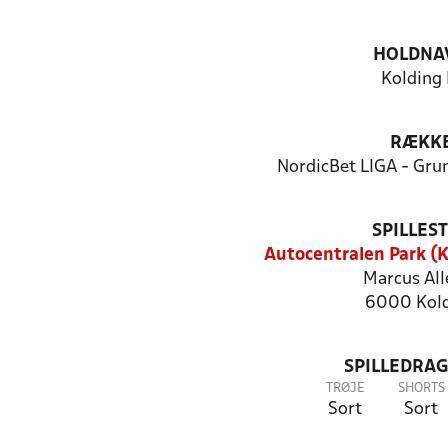
HOLDNA
Kolding 
RÆKK
NordicBet LIGA - Gru
SPILLES
Autocentralen Park (K
Marcus All
6000 Kol
SPILLEDRAG
TRØJE
SHORTS
Sort
Sort