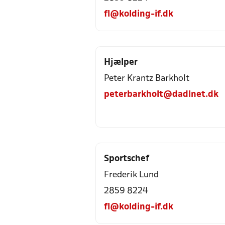
fl@kolding-if.dk
Hjælper
Peter Krantz Barkholt
peterbarkholt@dadlnet.dk
Sportschef
Frederik Lund
2859 8224
fl@kolding-if.dk