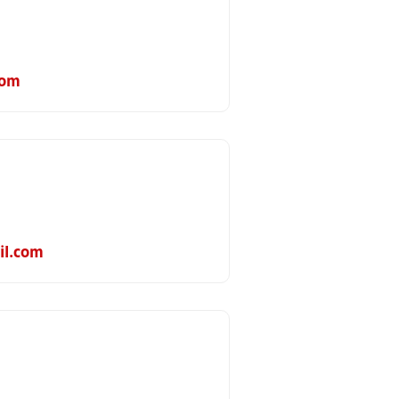
com
il.com