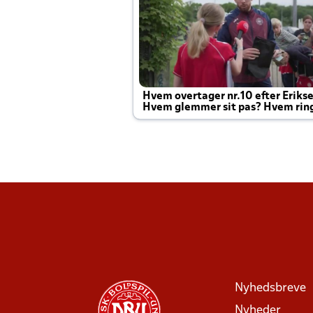
Hvem overtager nr.10 efter Eriks
Hvem glemmer sit pas? Hvem rin
Joachim altid til efter kampe?
Nyhedsbreve
Nyheder