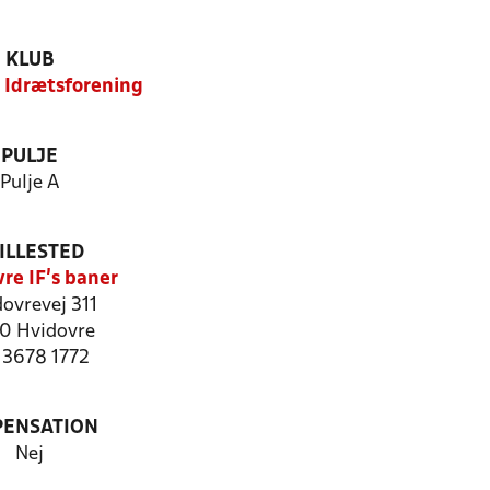
KLUB
 Idrætsforening
PULJE
Pulje A
ILLESTED
re IF's baner
ovrevej 311
0 Hvidovre
: 3678 1772
PENSATION
Nej