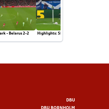
rk - Belarus 2-2
Highlights: Skotland - Danmark 4-2
J
E
DBU
DBU BORNHOLM