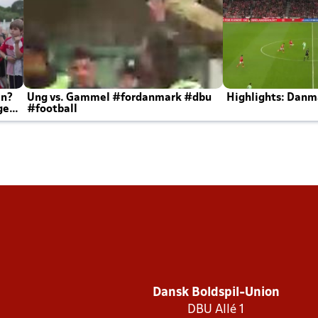
en?
Ung vs. Gammel #fordanmark #dbu
Highlights: Danma
ger
#football
Dansk Boldspil-Union
DBU Allé 1