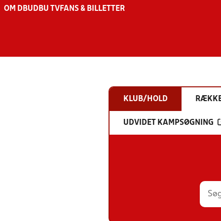
OM DBU
DBU TV
FANS & BILLETTER
KLUB/HOLD
RÆKK
UDVIDET KAMPSØGNING