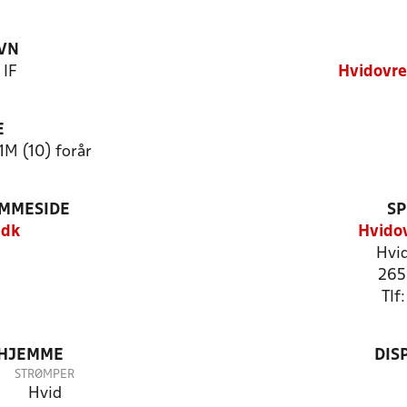
VN
 IF
Hvidovre
E
1M (10) forår
EMMESIDE
SP
.dk
Hvidov
Hvid
265
Tlf
 HJEMME
DIS
STRØMPER
Hvid