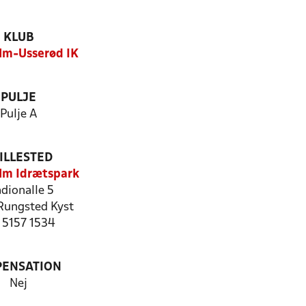
KLUB
lm-Usserød IK
PULJE
Pulje A
ILLESTED
lm Idrætspark
dionalle 5
Rungsted Kyst
: 5157 1534
PENSATION
Nej