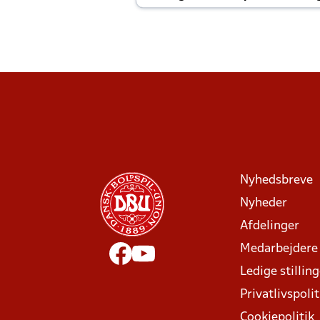
Joachim altid til efter kampe?
Nyhedsbreve
Nyheder
Afdelinger
Medarbejdere
Ledige stillin
Privatlivspolit
Cookiepolitik