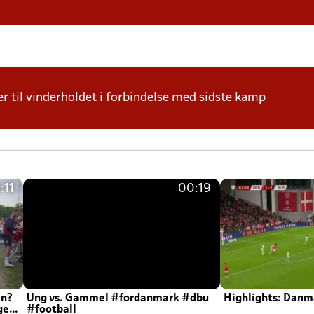
r til vinderholdet i forbindelse med sidste kamp
:11
00:19
en?
Ung vs. Gammel #fordanmark #dbu
Highlights: Danma
ger
#football