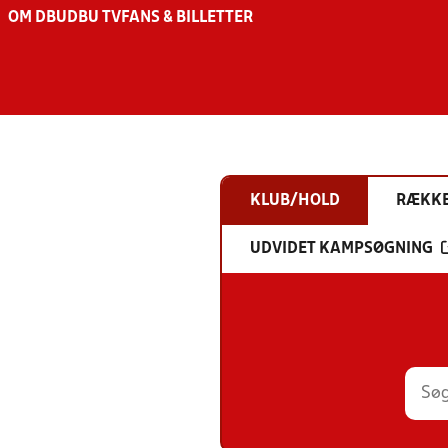
OM DBU
DBU TV
FANS & BILLETTER
KLUB/HOLD
RÆKK
UDVIDET KAMPSØGNING