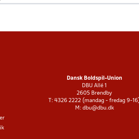
Dansk Boldspil-Union
DBU Allé 1
2605 Brøndby
T: 4326 2222 (mandag - fredag 9-16
M:
dbu@dbu.dk
ger
ik