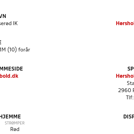
VN
erød IK
Hørsho
E
1M (10) forår
EMMESIDE
SP
bold.dk
Hørsho
Sta
2960 
Tlf
 HJEMME
DIS
STRØMPER
Rød