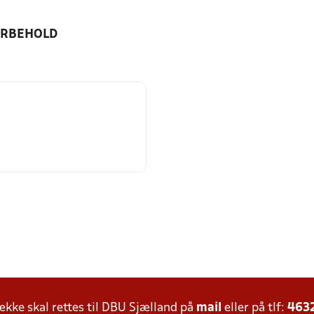
ORBEHOLD
ke skal rettes til DBU Sjælland på
mail
eller på tlf:
463