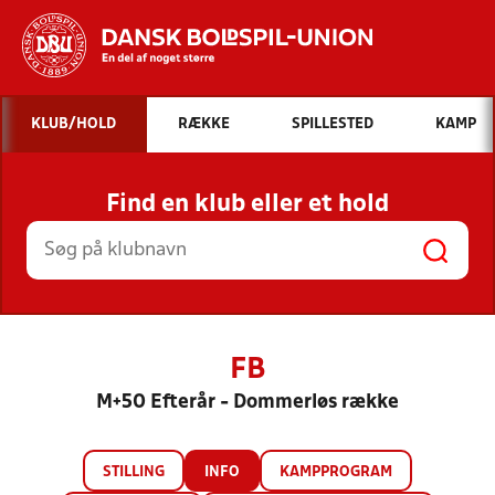
Hvad vil du søge efter?
KLUB/HOLD
RÆKKE
SPILLESTED
KAMP
INDHOLD OG NYHEDER
Find en klub eller et hold
STILLINGER, RESULTATER, KLUBBER OG
HOLD
FB
M+50 Efterår - Dommerløs række
STILLING
INFO
KAMPPROGRAM