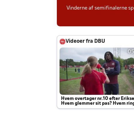
Vinderne af semifinalerne spi
Videoer fra DBU
05
Hvem overtager nr.10 efter Eriks
Hvem glemmer sit pas? Hvem rin
Joachim altid til efter kampe?