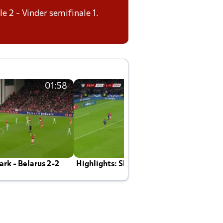
le 2 - Vinder semifinale 1.
01:58
01:58
rk - Belarus 2-2
Highlights: Skotland - Danmark 4-2
J
E