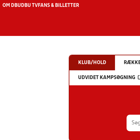
OM DBU
DBU TV
FANS & BILLETTER
KLUB/HOLD
RÆKK
UDVIDET KAMPSØGNING