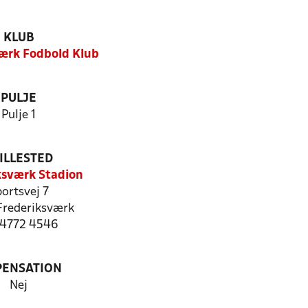
KLUB
ærk Fodbold Klub
PULJE
Pulje 1
ILLESTED
ksværk Stadion
ortsvej 7
rederiksværk
: 4772 4546
PENSATION
Nej