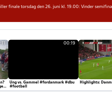
ller finale torsdag den 26. juni kl. 19.00: Vinder semifina
:11
00:19
en?
Ung vs. Gammel #fordanmark #dbu
Highlights: Danma
ger
#football