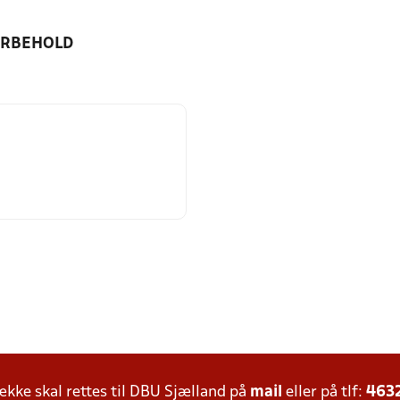
ORBEHOLD
ke skal rettes til DBU Sjælland på
mail
eller på tlf:
463