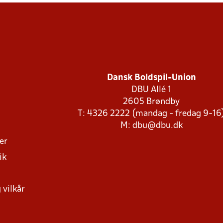
Dansk Boldspil-Union
DBU Allé 1
2605 Brøndby
T: 4326 2222 (mandag - fredag 9-16
M:
dbu@dbu.dk
ger
ik
 vilkår