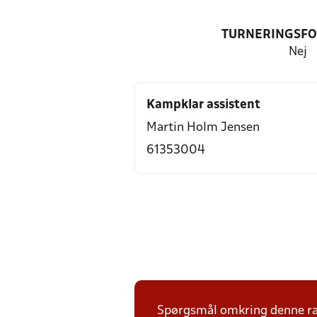
TURNERINGSF
Nej
Kampklar assistent
Martin Holm Jensen
61353004
Spørgsmål omkring denne ræk