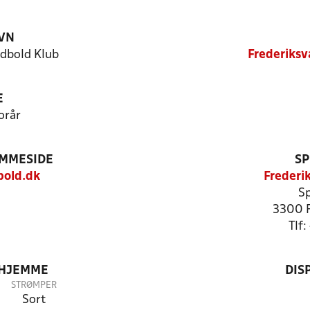
VN
dbold Klub
Frederiksv
E
orår
EMMESIDE
SP
bold.dk
Frederi
Sp
3300 F
Tlf
 HJEMME
DIS
STRØMPER
Sort