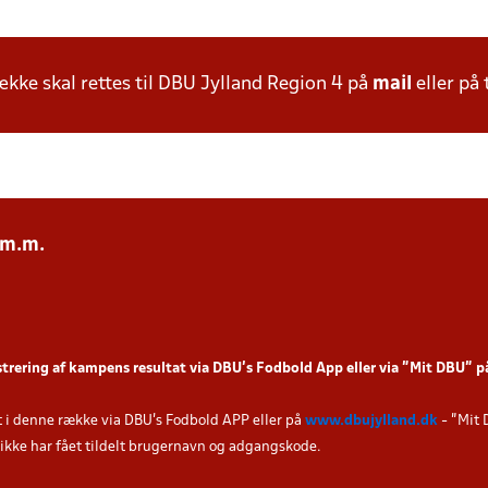
ke skal rettes til DBU Jylland Region 4 på
mail
eller på 
 m.m.
strering af kampens resultat via DBU’s Fodbold App eller via ”Mit DBU” 
t i denne række via DBU's Fodbold APP eller på
www.dbujylland.dk
- "Mit 
u ikke har fået tildelt brugernavn og adgangskode.