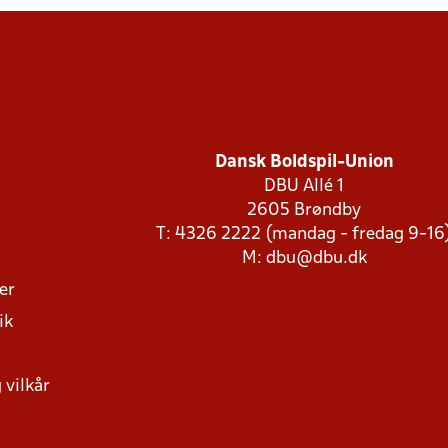
Dansk Boldspil-Union
DBU Allé 1
2605 Brøndby
T: 4326 2222 (mandag - fredag 9-16
M:
dbu@dbu.dk
ger
ik
 vilkår