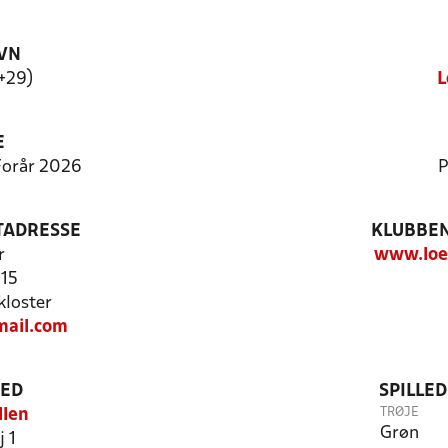
VN
+29)
L
E
 Forår 2026
P
TADRESSE
KLUBBEN
r
www.loe
 15
loster
mail.com
TED
SPILLE
TRØJE
llen
Grøn
j 1