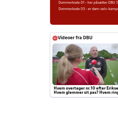
Dommerkode 01 - her påsætter DBU J
Dommerkode 03 - er døm-selv-kampe 
Videoer fra DBU
05
Hvem overtager nr.10 efter Eriks
Hvem glemmer sit pas? Hvem rin
Joachim altid til efter kampe?