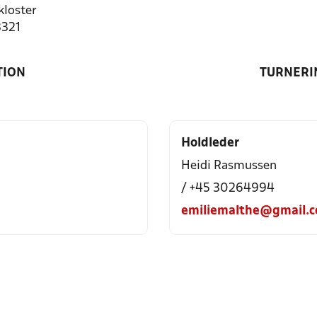
loster
3321
TION
TURNERI
Holdleder
Heidi Rasmussen
/ +45 30264994
emiliemalthe@gmail.