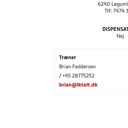
6240 Løgumk
Tlf: 7474 
DISPENSA
Nej
Træner
Brian Feddersen
/ +45 28775252
brian@lktelt.dk