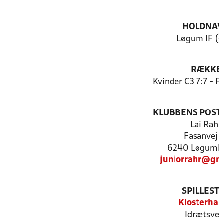
HOLDNA
Løgum IF (
RÆKK
Kvinder C3 7:7 -
KLUBBENS POS
Lai Rah
Fasanvej
6240 Løgumk
juniorrahr@g
SPILLES
Klosterha
Idrætsve