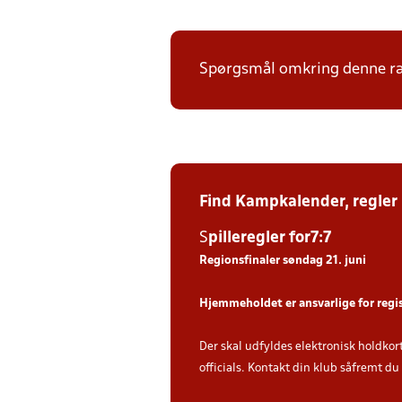
Spørgsmål omkring denne ræk
Find Kampkalender,
regler
S
piller
egler for7:7
Regionsfinaler søndag 21. juni
Hjemmeholdet er ansvarlige for regi
Der skal udfyldes elektronisk holdkor
officials. Kontakt din klub såfremt d