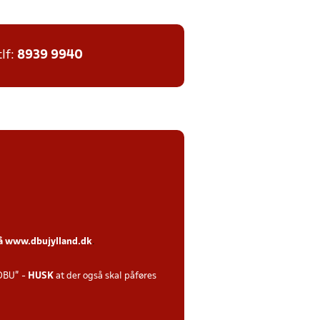
tlf:
8939 9940
på
www.dbujylland.dk
.
DBU" -
HUSK
at der også skal påføres