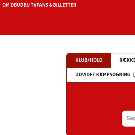
OM DBU
DBU TV
FANS & BILLETTER
KLUB/HOLD
RÆKK
UDVIDET KAMPSØGNING