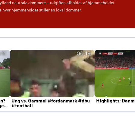
ylland neutrale dommere – udgiften afholdes af hjemmeholdet.
hvor hjemmeholdet stiller en lokal dommer.
:11
00:19
en?
Ung vs. Gammel #fordanmark #dbu
Highlights: Danma
ger
#football