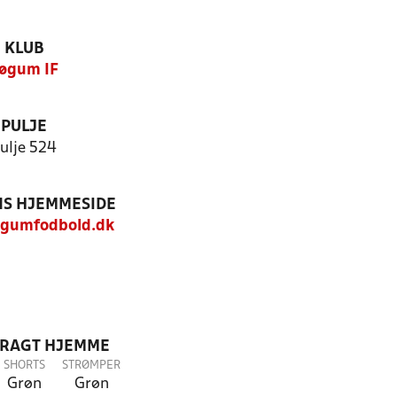
KLUB
øgum IF
PULJE
ulje 524
S HJEMMESIDE
gumfodbold.dk
DRAGT HJEMME
SHORTS
STRØMPER
Grøn
Grøn