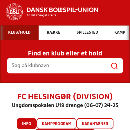
Hvad vil du søge efter?
KLUB/HOLD
RÆKKE
SPILLESTED
KAMP
INDHOLD OG NYHEDER
Find en klub eller et hold
STILLINGER, RESULTATER, KLUBBER OG
HOLD
FC HELSINGØR (DIVISION)
Ungdomspokalen U19 drenge (06-07) 24-25
INFO
KAMPPROGRAM
KARANTÆNER