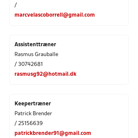
/
marcvelascoborrell@gmail.com
Assistenttræner
Rasmus Grauballe
/ 30742681
rasmusg92@hotmail.dk
Keepertræner
Patrick Brender
/ 25156639
patrickbrender91@gmail.com