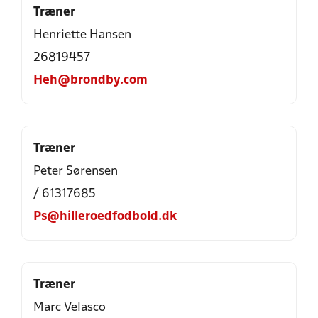
Træner
Henriette Hansen
26819457
Heh@brondby.com
Træner
Peter Sørensen
/ 61317685
Ps@hilleroedfodbold.dk
Træner
Marc Velasco