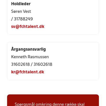
Holdleder
Søren Vest
/ 31788249
sv@fchtalent.dk
Årgangsansvarlig
Kenneth Rasmussen
31602618 / 31602618
kr@fchtalent.dk
Spørgsmål omkring denne række skal