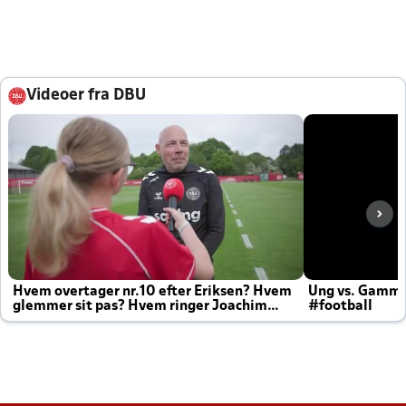
Videoer fra DBU
Hvem overtager nr.10 efter Eriksen? Hvem
Ung vs. Gamm
glemmer sit pas? Hvem ringer Joachim
#football
altid til efter kampe?