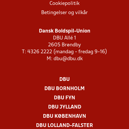
Cookiepolitik
Betingelser og vilkår
Dansk Boldspil-Union
DBU Allé 1
2605 Brøndby
T: 4326 2222 (mandag - fredag 9-16)
M:
dbu@dbu.dk
DBU
DBU BORNHOLM
DBU FYN
DBU JYLLAND
DBU KØBENHAVN
DBU LOLLAND-FALSTER