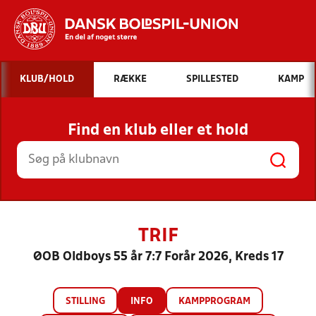
Hvad vil du søge efter?
KLUB/HOLD
RÆKKE
SPILLESTED
KAMP
INDHOLD OG NYHEDER
Find en klub eller et hold
STILLINGER, RESULTATER, KLUBBER OG
HOLD
TRIF
ØOB Oldboys 55 år 7:7 Forår 2026, Kreds 17
STILLING
INFO
KAMPPROGRAM