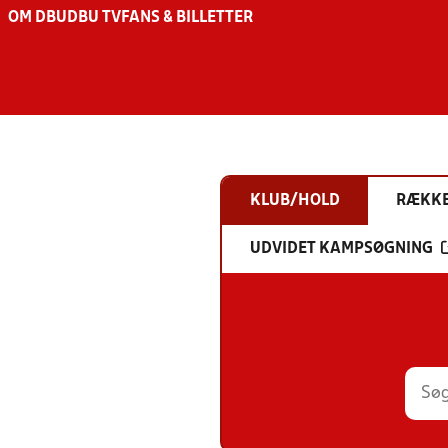
OM DBU
DBU TV
FANS & BILLETTER
KLUB/HOLD
RÆKK
UDVIDET KAMPSØGNING