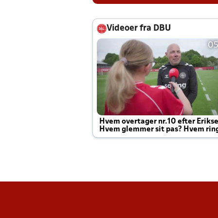
Videoer fra DBU
05
Hvem overtager nr.10 efter Eriks
Hvem glemmer sit pas? Hvem rin
Joachim altid til efter kampe?