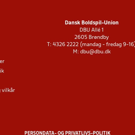
Dansk Boldspil-Union
DBU Allé 1
2605 Brøndby
T: 4326 2222 (mandag - fredag 9-16
M:
dbu@dbu.dk
ger
ik
 vilkår
PERSONDATA- OG PRIVATLIVS-POLITIK