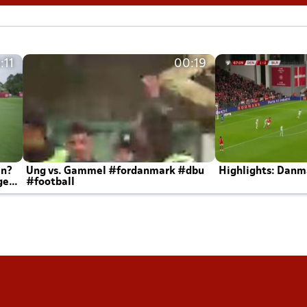
:11
00:19
en?
Ung vs. Gammel #fordanmark #dbu
Highlights: Danma
ger
#football