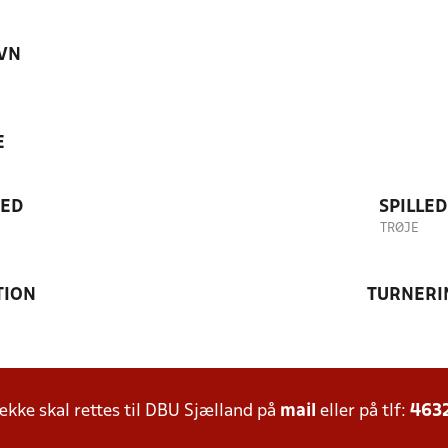
VN
E
TED
SPILLE
TRØJE
TION
TURNERI
ke skal rettes til DBU Sjælland på
mail
eller på tlf:
463