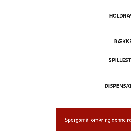
HOLDNA
RÆKK
SPILLES
DISPENSA
Spørgsmål omkring denne ræk