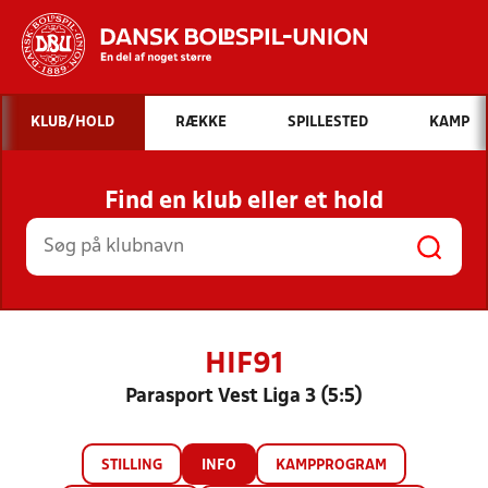
Hvad vil du søge efter?
KLUB/HOLD
RÆKKE
SPILLESTED
KAMP
INDHOLD OG NYHEDER
Find en klub eller et hold
STILLINGER, RESULTATER, KLUBBER OG
HOLD
HIF91
Parasport Vest Liga 3 (5:5)
STILLING
INFO
KAMPPROGRAM