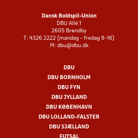
Dansk Boldspil-Union
DBU Allé 1
2605 Brøndby
T: 4326 2222 (mandag - fredag 9-16)
M:
dbu@dbu.dk
DBU
DBU BORNHOLM
DBU FYN
DBU JYLLAND
DBU KØBENHAVN
DBU LOLLAND-FALSTER
DBU SJÆLLAND
FUTSAL