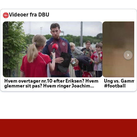
Videoer fra DBU
Hvem overtager nr.10 efter Eriksen? Hvem
Ung vs. Gamm
glemmer sit pas? Hvem ringer Joachim
#football
altid til efter kampe?