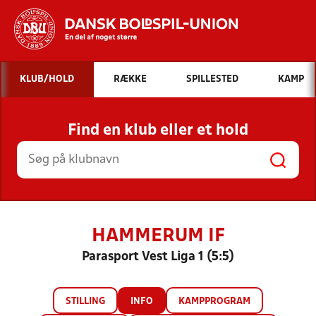
Hvad vil du søge efter?
KLUB/HOLD
RÆKKE
SPILLESTED
KAMP
INDHOLD OG NYHEDER
Find en klub eller et hold
STILLINGER, RESULTATER, KLUBBER OG
HOLD
HAMMERUM IF
Parasport Vest Liga 1 (5:5)
STILLING
INFO
KAMPPROGRAM