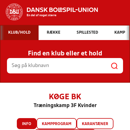
Hvad vil du søge efter?
KLUB/HOLD
RÆKKE
SPILLESTED
KAMP
INDHOLD OG NYHEDER
Find en klub eller et hold
STILLINGER, RESULTATER, KLUBBER OG
HOLD
KØGE BK
Træningskamp 3F Kvinder
INFO
KAMPPROGRAM
KARANTÆNER