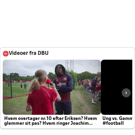
Videoer fra DBU
Hvem overtager nr.10 efter Eriksen? Hvem
Ung vs. Gamm
glemmer sit pas? Hvem ringer Joachim
#football
altid til efter kampe?