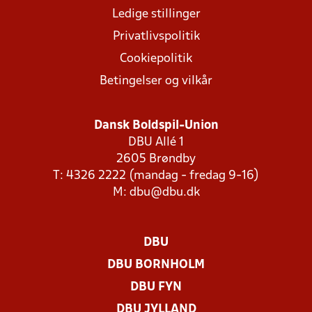
Ledige stillinger
Privatlivspolitik
Cookiepolitik
Betingelser og vilkår
Dansk Boldspil-Union
DBU Allé 1
2605 Brøndby
T: 4326 2222 (mandag - fredag 9-16)
M:
dbu@dbu.dk
DBU
DBU BORNHOLM
DBU FYN
DBU JYLLAND