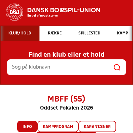
Hvad vil du søge efter?
KLUB/HOLD
RÆKKE
SPILLESTED
KAMP
INDHOLD OG NYHEDER
Find en klub eller et hold
STILLINGER, RESULTATER, KLUBBER OG
HOLD
MBFF (S5)
Oddset Pokalen 2026
INFO
KAMPPROGRAM
KARANTÆNER