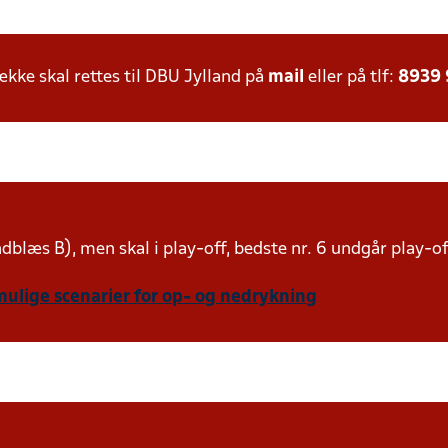
ke skal rettes til DBU Jylland på
mail
eller på tlf:
8939
indblæs B), men skal i play-off, bedste nr. 6 undgår play-o
mulige scenarier for op- og nedrykning