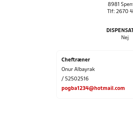
8981 Spen
Tlf: 2670 
DISPENSA
Nej
Cheftræner
Onur Albayrak
/ 52502516
pogba1234@hotmail.com