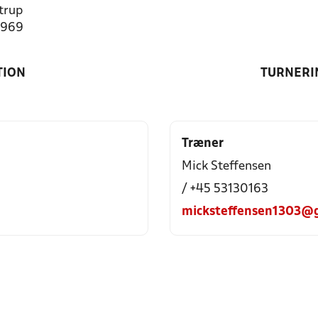
trup
4969
TION
TURNERI
Træner
Mick Steffensen
/ +45 53130163
micksteffensen1303@