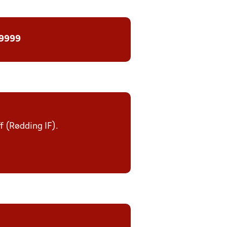
 9999
ff (Rødding IF).