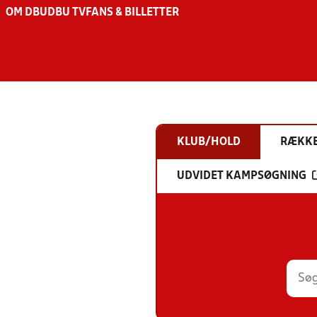
OM DBU
DBU TV
FANS & BILLETTER
KLUB/HOLD
RÆKK
UDVIDET KAMPSØGNING