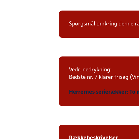
Spørgsmål omkring denne ræk
Vedr. nedrykning:
Bedste nr. 7 klarer frisag (V
Herrernes serierækker: To 
Rækkebeskrivelser