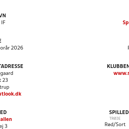
VN
 IF
Sp
E
 Forår 2026
TADRESSE
KLUBBEN
rgaard
www.s
t 23
trup
utlook.dk
TED
SPILLE
TRØJE
allen
Rød/Sort
ej 3