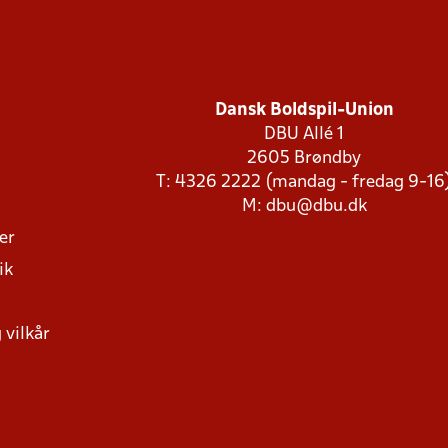
Dansk Boldspil-Union
DBU Allé 1
2605 Brøndby
T: 4326 2222 (mandag - fredag 9-16
M:
dbu@dbu.dk
ger
ik
 vilkår