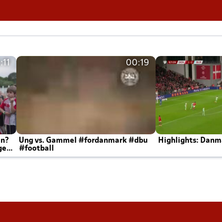
:11
00:19
en?
Ung vs. Gammel #fordanmark #dbu
Highlights: Danma
ger
#football