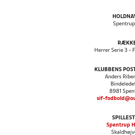
HOLDNA
Spentrup
RÆKK
Herrer Serie 3 -
KLUBBENS POS
Anders Ribe
Bindelede
8981 Spen
sif-fodbold@o
SPILLES
Spentrup H
Skaldhøjv