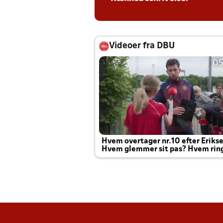
Videoer fra DBU
05
Hvem overtager nr.10 efter Eriks
Hvem glemmer sit pas? Hvem rin
Joachim altid til efter kampe?