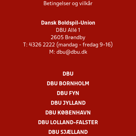
Betingelser og vilkår
Dansk Boldspil-Union
DBU Allé 1
2605 Brøndby
T: 4326 2222 (mandag - fredag 9-16)
M:
dbu@dbu.dk
DBU
DBU BORNHOLM
DBU FYN
DBU JYLLAND
DBU KØBENHAVN
DBU LOLLAND-FALSTER
DBU SJÆLLAND