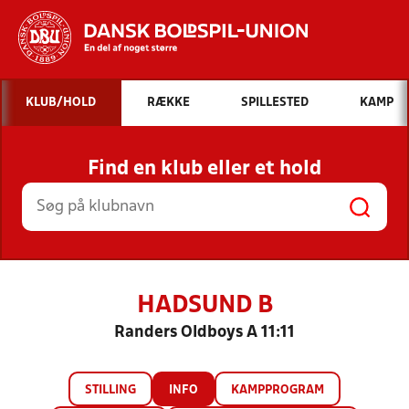
Hvad vil du søge efter?
KLUB/HOLD
RÆKKE
SPILLESTED
KAMP
INDHOLD OG NYHEDER
Find en klub eller et hold
STILLINGER, RESULTATER, KLUBBER OG
HOLD
HADSUND B
Randers Oldboys A 11:11
STILLING
INFO
KAMPPROGRAM