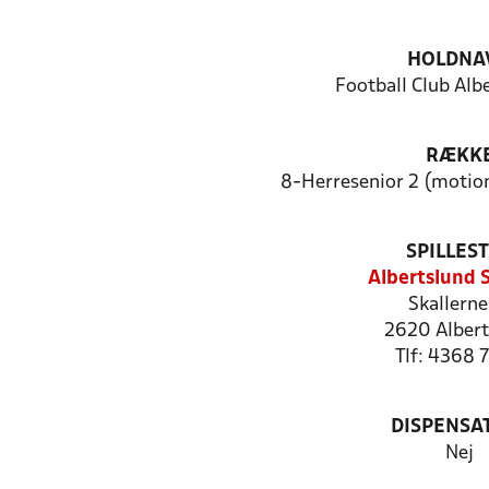
HOLDNA
Football Club Alb
RÆKK
8-Herresenior 2 (motio
SPILLES
Albertslund 
Skallerne
2620 Albert
Tlf: 4368 
DISPENSA
Nej