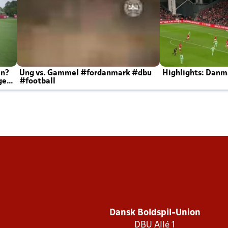
en?
Ung vs. Gammel #fordanmark #dbu
Highlights: Danma
ger
#football
Dansk Boldspil-Union
DBU Allé 1