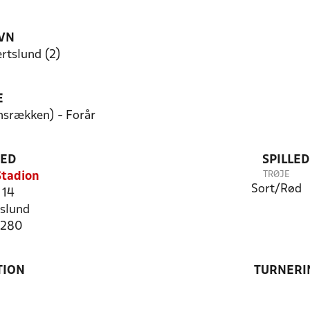
VN
ertslund (2)
E
nsrækken) - Forår
TED
SPILLE
TRØJE
Stadion
Sort/Rød
 14
slund
7280
TION
TURNERI