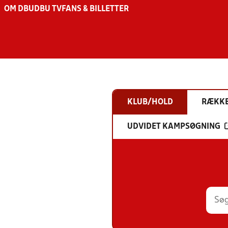
OM DBU
DBU TV
FANS & BILLETTER
KLUB/HOLD
RÆKK
UDVIDET KAMPSØGNING