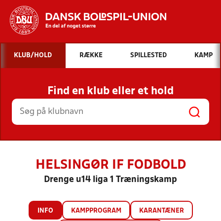
Hvad vil du søge efter?
KLUB/HOLD
RÆKKE
SPILLESTED
KAMP
INDHOLD OG NYHEDER
Find en klub eller et hold
STILLINGER, RESULTATER, KLUBBER OG
HOLD
HELSINGØR IF FODBOLD
Drenge u14 liga 1 Træningskamp
INFO
KAMPPROGRAM
KARANTÆNER