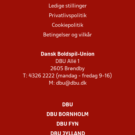
Ledige stillinger
Privatlivspolitik
Cookiepolitik
Betingelser og vilkår
Dansk Boldspil-Union
DBU Allé 1
2605 Brøndby
T: 4326 2222 (mandag - fredag 9-16)
M:
dbu@dbu.dk
DBU
DBU BORNHOLM
DBU FYN
DBU JYLLAND