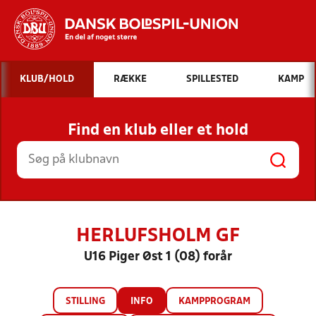
Hvad vil du søge efter?
KLUB/HOLD
RÆKKE
SPILLESTED
KAMP
INDHOLD OG NYHEDER
Find en klub eller et hold
STILLINGER, RESULTATER, KLUBBER OG
HOLD
HERLUFSHOLM GF
U16 Piger Øst 1 (08) forår
STILLING
INFO
KAMPPROGRAM