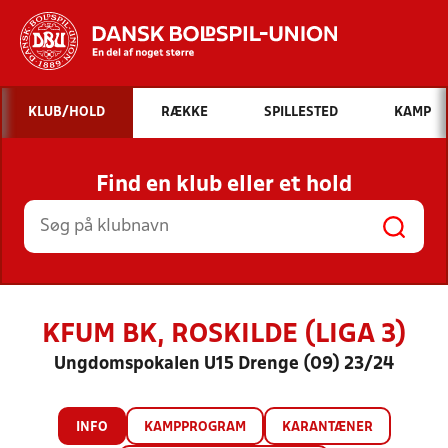
Hvad vil du søge efter?
KLUB/HOLD
RÆKKE
SPILLESTED
KAMP
INDHOLD OG NYHEDER
Find en klub eller et hold
STILLINGER, RESULTATER, KLUBBER OG
HOLD
KFUM BK, ROSKILDE (LIGA 3)
Ungdomspokalen U15 Drenge (09) 23/24
INFO
KAMPPROGRAM
KARANTÆNER