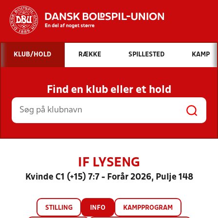
Hvad vil du søge efter?
KLUB/HOLD
RÆKKE
SPILLESTED
KAMP
INDHOLD OG NYHEDER
Find en klub eller et hold
STILLINGER, RESULTATER, KLUBBER OG
HOLD
IF LYSENG
Kvinde C1 (+15) 7:7 - Forår 2026, Pulje 148
STILLING
INFO
KAMPPROGRAM