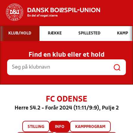
Hvad vil du søge efter?
KLUB/HOLD
RÆKKE
SPILLESTED
KAMP
INDHOLD OG NYHEDER
Find en klub eller et hold
STILLINGER, RESULTATER, KLUBBER OG
HOLD
FC ODENSE
Herre S4.2 - Forår 2024 (11:11/9:9), Pulje 2
STILLING
INFO
KAMPPROGRAM