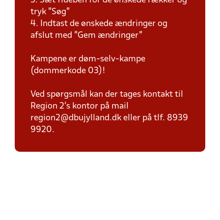
3. Sæt flueben for de ønskede rækker og
tryk "Søg"
4. Indtast de ønskede ændringer og
afslut med "Gem ændringer"
Kampene er døm-selv-kampe
(dommerkode 03)!
Ved spørgsmål kan der tages kontakt til
Region 2's kontor på mail
region2@dbujylland.dk eller på tlf. 8939
9920.