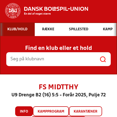
Hvad vil du søge efter?
KLUB/HOLD
RÆKKE
SPILLESTED
KAMP
INDHOLD OG NYHEDER
Find en klub eller et hold
STILLINGER, RESULTATER, KLUBBER OG
HOLD
FS MIDTTHY
U9 Drenge B2 (16) 5:5 - Forår 2025, Pulje 72
INFO
KAMPPROGRAM
KARANTÆNER