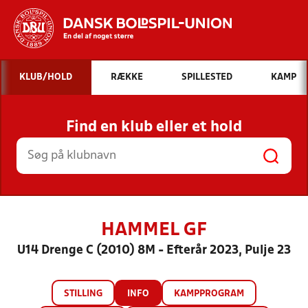
Hvad vil du søge efter?
KLUB/HOLD
RÆKKE
SPILLESTED
KAMP
INDHOLD OG NYHEDER
Find en klub eller et hold
STILLINGER, RESULTATER, KLUBBER OG
HOLD
HAMMEL GF
U14 Drenge C (2010) 8M - Efterår 2023, Pulje 23
STILLING
INFO
KAMPPROGRAM