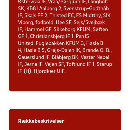
Østervraa IF, Vraa/Børglum IF, Langholt
SK, KB81 Aalborg 2, Svenstrup-Godthåb
IF, Skals FF 2, Thisted FC, FS Midtthy, SIK
Viborg, fodbold, Hee SF, Sejs/Svejbæk
IF, Hammel GF, Silkeborg KFUM, Søften
GF 1, Christiansbjerg IF 1, Pen15
United, Fuglebakken KFUM 3, Hasle B
4, Hasle B 5, Grejs-Dalen IK, Brande O. B.,
Gauerslund IF, Blåbjerg BK, Vester Nebel
IF, Jerne IF, Vejen SF, Toftlund IF 1, Starup
IF (H), Hjordkær UIF.
Rækkebeskrivelser