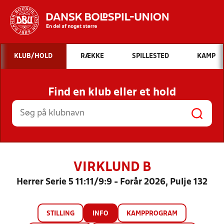
Hvad vil du søge efter?
KLUB/HOLD
RÆKKE
SPILLESTED
KAMP
INDHOLD OG NYHEDER
Find en klub eller et hold
STILLINGER, RESULTATER, KLUBBER OG
HOLD
VIRKLUND B
Herrer Serie 5 11:11/9:9 - Forår 2026, Pulje 132
STILLING
INFO
KAMPPROGRAM