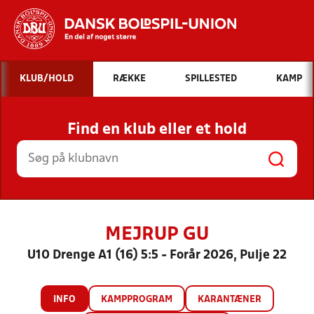
Hvad vil du søge efter?
KLUB/HOLD
RÆKKE
SPILLESTED
KAMP
INDHOLD OG NYHEDER
Find en klub eller et hold
STILLINGER, RESULTATER, KLUBBER OG
HOLD
MEJRUP GU
U10 Drenge A1 (16) 5:5 - Forår 2026, Pulje 22
INFO
KAMPPROGRAM
KARANTÆNER