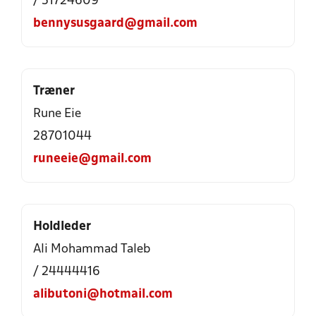
/ 51724609
bennysusgaard@gmail.com
Træner
Rune Eie
28701044
runeeie@gmail.com
Holdleder
Ali Mohammad Taleb
/ 24444416
alibutoni@hotmail.com