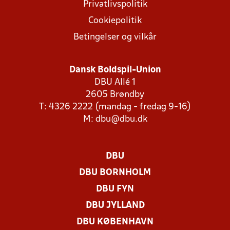
Privatlivspolitik
Cookiepolitik
Betingelser og vilkår
Dansk Boldspil-Union
DBU Allé 1
2605 Brøndby
T: 4326 2222 (mandag - fredag 9-16)
M:
dbu@dbu.dk
DBU
DBU BORNHOLM
DBU FYN
DBU JYLLAND
DBU KØBENHAVN