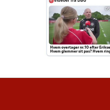
Videoer fra DBU
05
Hvem overtager nr.10 efter Eriks
Hvem glemmer sit pas? Hvem rin
Joachim altid til efter kampe?