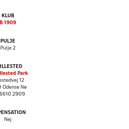
KLUB
B 1909
PULJE
Pulje 2
ILLESTED
llested Park
lestedvej 12
 Odense Nø
: 6610 2909
PENSATION
Nej