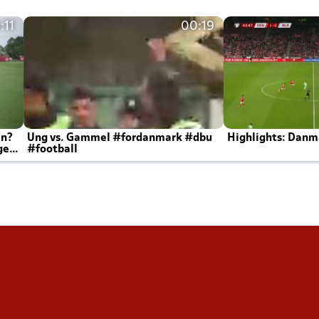
:11
00:19
en?
Ung vs. Gammel #fordanmark #dbu
Highlights: Danma
ger
#football