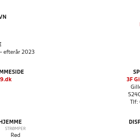
VN
9
E
 - efterår 2023
EMMESIDE
SP
9.dk
3F Gi
Gil
5240
Tlf
 HJEMME
DIS
STRØMPER
Rød