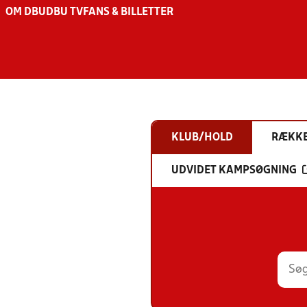
OM DBU
DBU TV
FANS & BILLETTER
KLUB/HOLD
RÆKK
UDVIDET KAMPSØGNING