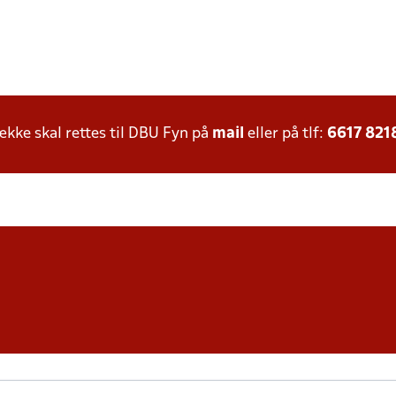
ke skal rettes til DBU Fyn på
mail
eller på tlf:
6617 821