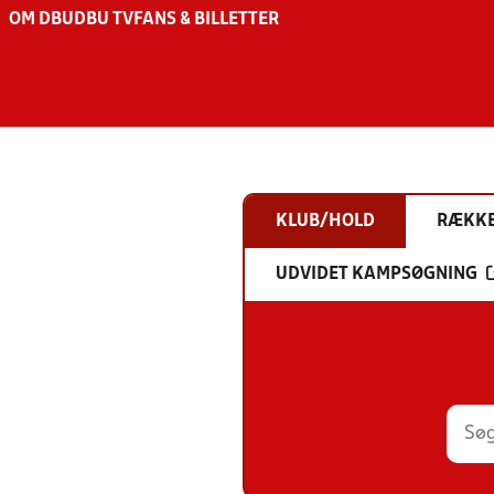
OM DBU
DBU TV
FANS & BILLETTER
KLUB/HOLD
RÆKK
UDVIDET KAMPSØGNING