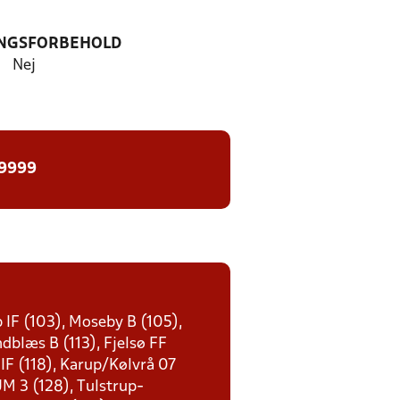
NGSFORBEHOLD
Nej
 9999
 IF (103), Moseby B (105),
ndblæs B (113), Fjelsø FF
 IF (118), Karup/Kølvrå 07
UM 3 (128), Tulstrup-