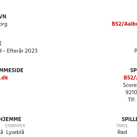
VN
org
B52/Aalbo
E
9 - Efterår 2023
P
EMMESIDE
SP
.dk
B52/
Score
9210
Tlf
 HJEMME
SPIL
STRØMPER
TRØJE
lå
Lyseblå
Rød