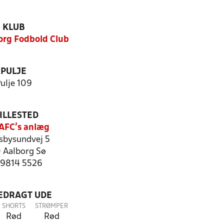
KLUB
rg Fodbold Club
PULJE
ulje 109
ILLESTED
AFC’s anlæg
sbysundvej 5
 Aalborg Sø
: 9814 5526
LEDRAGT UDE
SHORTS
STRØMPER
Rød
Rød