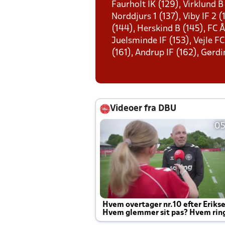
Faurholt IK (129), Virklund B
Norddjurs 1 (137), Viby IF 2
(144), Herskind B (145), FC 
Juelsminde IF (153), Vejle F
(161), Andrup IF (162), Gør
Videoer fra DBU
05
Hvem overtager nr.10 efter Eriks
Hvem glemmer sit pas? Hvem rin
Joachim altid til efter kampe?