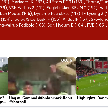
 (131), Mariager IK (132), All Stars FC 91 (133), Thorsø/Tu
 (139), VSK Aarhus 2 (141), Fuglebakken KFUM 2 (142), Aarh
Åben Modus (146), Dynamo Petrobras (147), IF Lyseng 2 (1
C (154), Taulov/Skærbæk IF (155), Andst IF (157), Skovlund
ding-Vejrup Fodbold (163), Sdr. Hygum B (164), FVB (166
:11
00:19
en?
Ung vs. Gammel #fordanmark #dbu
Highlights: Danma
ger
#football