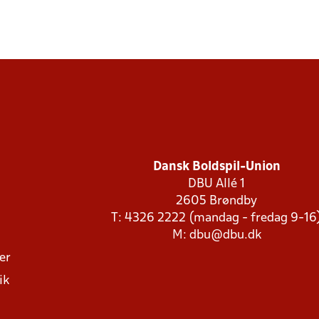
Dansk Boldspil-Union
DBU Allé 1
2605 Brøndby
T: 4326 2222 (mandag - fredag 9-16
M:
dbu@dbu.dk
ger
ik