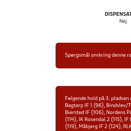
DISPENSA
Nej
Spørgsmål omkring denne ræk
Følgende hold på 3. pladsen r
Bagterp IF 1 (96), Bindslev/
Biersted IF (106), Nordens Pa
(114), IK Rosendal 2 (115), I
(119), Måbjerg IF 2 (124), R