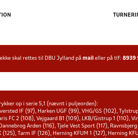
TION
TURNERI
ke skal rettes til DBU Jylland på
mail
eller på tlf:
8939
ykker op i serie 5,1 (nævnt i puljeorden):
Tversted IF (97), Harken UGF (99), VHG/GS (102), Tylstrup
ris FC 2 (108), Vejgaard B1 (109), LKB/Gistrup 1 (110), Vi
F Dannebrog Arden (116), Tjele Vest Sport (117), Ravnsbjerg
LK (125), Tarm IF (126), Herning KFUM 1 (127), Herning KF