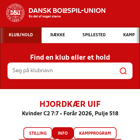
Hvad vil du søge efter?
KLUB/HOLD
RÆKKE
SPILLESTED
KAMP
INDHOLD OG NYHEDER
Find en klub eller et hold
STILLINGER, RESULTATER, KLUBBER OG
HOLD
HJORDKÆR UIF
Kvinder C2 7:7 - Forår 2026, Pulje 518
STILLING
INFO
KAMPPROGRAM