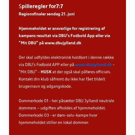
S
piller
egler for7:7
Regionsfinaler søndag 21. juni
Hjemmeholdet er ansvarlige for registrering af
kampens resultat via DBU’s Fodbold App eller via
”Mit DBU” på
www.dbujylland.dk
.
Der skal udfyldes elektronisk holdkort i denne række
via DBU's Fodbold APP eller på
www.dbujylland.dk
-
"Mit DBU" -
HUSK
at der også skal påføres officials.
Kontakt din klub såfremt du ikke har fået tildelt
brugernavn og adgangskode.
Dommerkode 01 - her påsætter DBU Jylland neutrale
dommere – udgiften afholdes af hjemmeholdet.
Dommerkode 03 - er døm-selv-kampe hvor
hjemmeholdet stiller en lokal dommer.