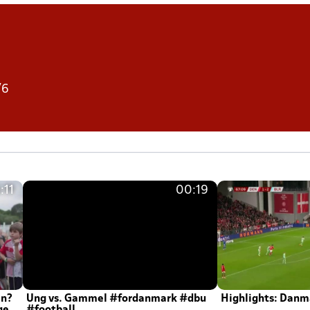
/6
:11
00:19
en?
Ung vs. Gammel #fordanmark #dbu
Highlights: Danma