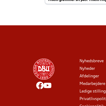
Hvem glemmer sit pas? Hvem rin
Joachim altid til efter kampe?
Nyhedsbreve
Nyheder
Afdelinger
Medarbejdere
Ledige stillin
Privatlivspolit