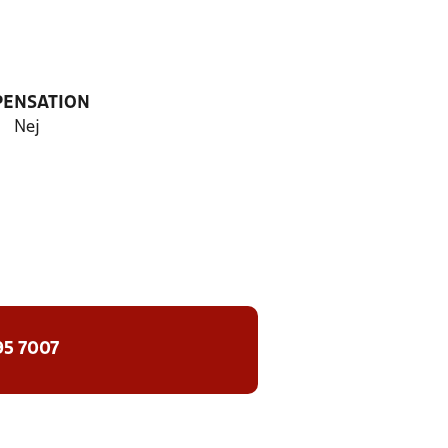
PENSATION
Nej
95 7007