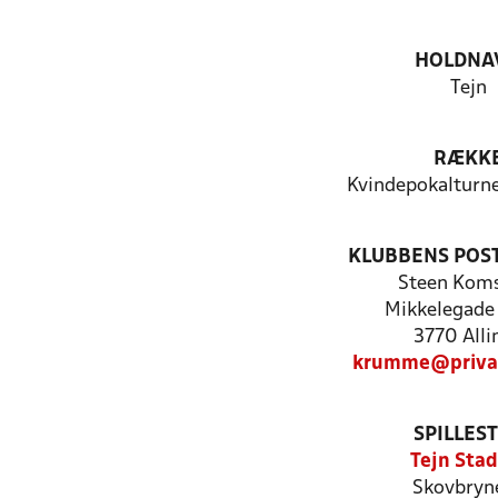
HOLDNA
Tejn
RÆKK
Kvindepokalturn
KLUBBENS POS
Steen Kom
Mikkelegade 
3770 Alli
krumme@privat
SPILLES
Tejn Stad
Skovbryne