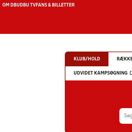
OM DBU
DBU TV
FANS & BILLETTER
KLUB/HOLD
RÆKK
UDVIDET KAMPSØGNING