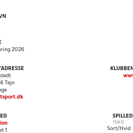
VN
E
ering 2026
TADRESSE
KLUBBEN
stedt
www
6 Tejn
nge
sport.dk
TED
SPILLE
TRØJE
ion
Sort/Hvid
t 1