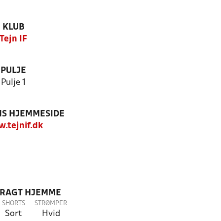
KLUB
Tejn IF
PULJE
Pulje 1
S HJEMMESIDE
.tejnif.dk
DRAGT HJEMME
SHORTS
STRØMPER
Sort
Hvid