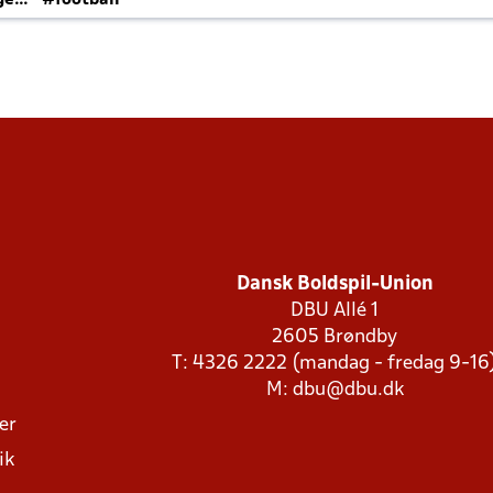
ger
#football
Dansk Boldspil-Union
DBU Allé 1
2605 Brøndby
T: 4326 2222 (mandag - fredag 9-16
M:
dbu@dbu.dk
ger
ik