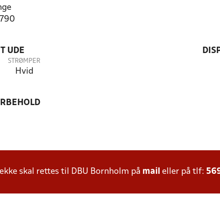
nge
1790
T UDE
DIS
STRØMPER
Hvid
ORBEHOLD
kke skal rettes til DBU Bornholm på
mail
eller på tlf:
56