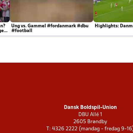
en?
Ung vs. Gammel #fordanmark #dbu
Highlights: Danma
ger
#football
Dansk Boldspil-Union
DBU Allé 1
2605 Brøndby
T: 4326 2222 (mandag - fredag 9-16