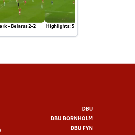
rk - Belarus 2-2
Highlights: Skotland - Danmark 4-2
J
E
DBU
DBU BORNHOLM
DBU FYN
)