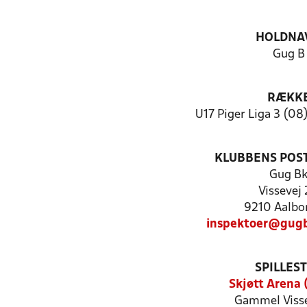
HOLDNA
Gug B
RÆKK
U17 Piger Liga 3 (08
KLUBBENS POS
Gug B
Vissevej
9210 Aalbo
inspektoer@gugb
SPILLES
Skjøtt Arena 
Gammel Visse