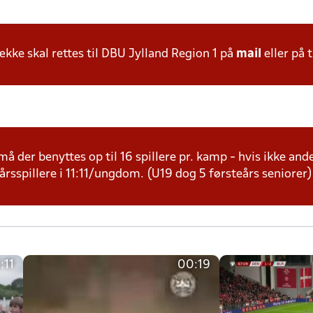
ke skal rettes til DBU Jylland Region 1 på
mail
eller på t
å der benyttes op til 16 spillere pr. kamp - hvis ikke andet
årsspillere i 11:11/ungdom. (U19 dog 5 førsteårs seniorer)
:11
00:19