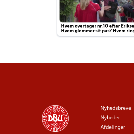
Hvem overtager nr.10 efter Eriks
Hvem glemmer sit pas? Hvem rin
Joachim altid til efter kampe?
Nyhedsbreve
Nyheder
Afdelinger