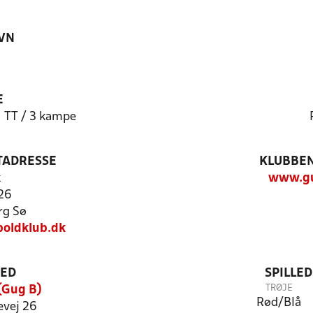
VN
E
) TT / 3 kampe
TADRESSE
KLUBBEN
k
www.gu
 26
rg Sø
oldklub.dk
TED
SPILLE
TRØJE
(Gug B)
Rød/Blå
vej 26