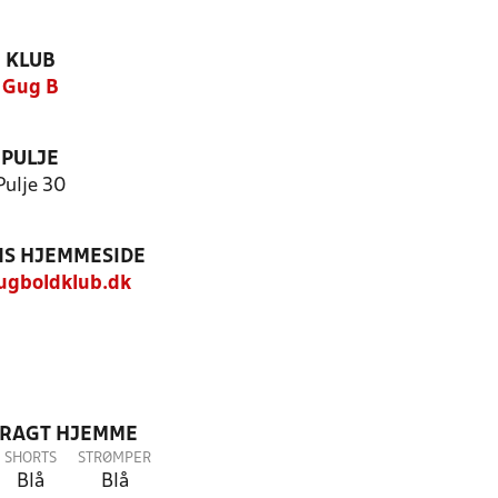
KLUB
Gug B
PULJE
Pulje 30
S HJEMMESIDE
gboldklub.dk
DRAGT HJEMME
SHORTS
STRØMPER
Blå
Blå