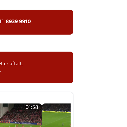
lf:
8939 9910
 er aftalt.
.
01:58
01:58