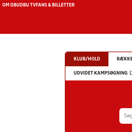
OM DBU
DBU TV
FANS & BILLETTER
KLUB/HOLD
RÆKK
UDVIDET KAMPSØGNING