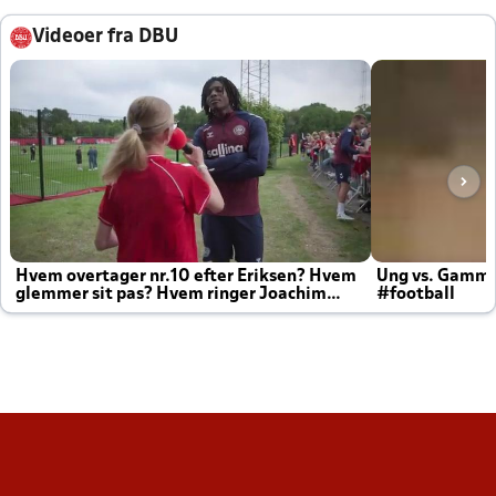
Videoer fra DBU
Hvem overtager nr.10 efter Eriksen? Hvem
Ung vs. Gamm
glemmer sit pas? Hvem ringer Joachim
#football
altid til efter kampe?