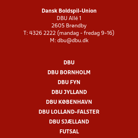
Dansk Boldspil-Union
DBU Allé 1
2605 Brøndby
T: 4326 2222 (mandag - fredag 9-16)
M:
dbu@dbu.dk
DBU
DBU BORNHOLM
DBU FYN
DBU JYLLAND
DBU KØBENHAVN
DBU LOLLAND-FALSTER
DBU SJÆLLAND
FUTSAL