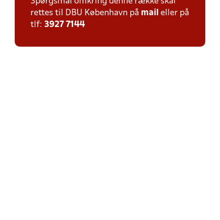
Spørgsmål omkring denne række skal
rettes til DBU København på
mail
eller på
tlf:
3927 7144