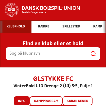
Hvad vil du søge efter?
KLUB/HOLD
RÆKKE
SPILLESTED
KAMP
INDHOLD OG NYHEDER
Find en klub eller et hold
STILLINGER, RESULTATER, KLUBBER OG
HOLD
ØLSTYKKE FC
VinterBold U10 Drenge 2 (14) 5:5, Pulje 1
INFO
KAMPPROGRAM
KARANTÆNER