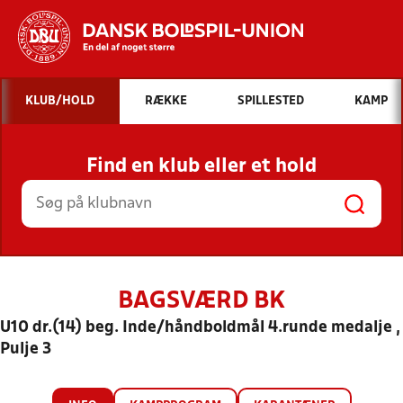
Hvad vil du søge efter?
KLUB/HOLD
RÆKKE
SPILLESTED
KAMP
INDHOLD OG NYHEDER
Find en klub eller et hold
STILLINGER, RESULTATER, KLUBBER OG
HOLD
BAGSVÆRD BK
U10 dr.(14) beg. Inde/håndboldmål 4.runde medalje ,
Pulje 3