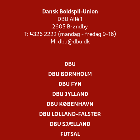
Dansk Boldspil-Union
DBU Allé 1
2605 Brøndby
T: 4326 2222 (mandag - fredag 9-16)
M:
dbu@dbu.dk
DBU
DBU BORNHOLM
DBU FYN
DBU JYLLAND
DBU KØBENHAVN
DBU LOLLAND-FALSTER
DBU SJÆLLAND
FUTSAL