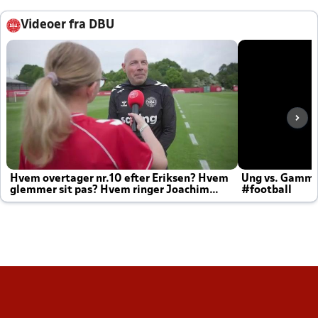
Videoer fra DBU
Hvem overtager nr.10 efter Eriksen? Hvem
Ung vs. Gamm
glemmer sit pas? Hvem ringer Joachim
#football
altid til efter kampe?