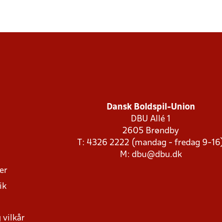
Dansk Boldspil-Union
DBU Allé 1
2605 Brøndby
T: 4326 2222 (mandag - fredag 9-16
M:
dbu@dbu.dk
ger
ik
 vilkår