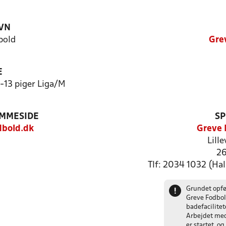
VN
bold
Gre
E
13 piger Liga/M
EMMESIDE
SP
bold.dk
Greve 
Lill
26
Tlf: 2034 1032 (Hal
Grundet opfø
!
Greve Fodbol
badefacilite
Arbejdet med
er startet, o