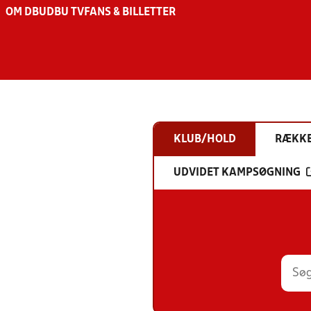
OM DBU
DBU TV
FANS & BILLETTER
KLUB/HOLD
RÆKK
UDVIDET KAMPSØGNING