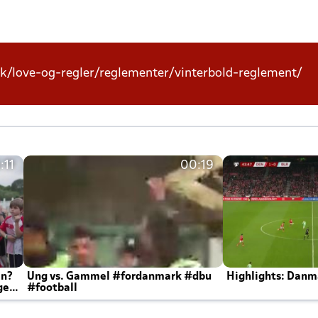
k/love-og-regler/reglementer/vinterbold-reglement/
:11
00:19
en?
Ung vs. Gammel #fordanmark #dbu
Highlights: Danma
ger
#football