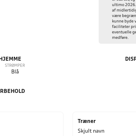
ultimo 2026.
af midlertidig
være begræns
kunne byde 
faciliteter p
eventuelle ge
medføre.
 HJEMME
DIS
STRØMPER
Blå
ORBEHOLD
Træner
Skjult navn