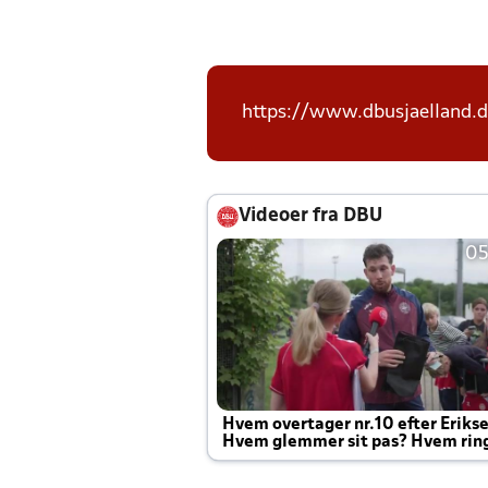
https://www.dbusjaelland.d
Videoer fra DBU
05
Hvem overtager nr.10 efter Eriks
Hvem glemmer sit pas? Hvem rin
Joachim altid til efter kampe?