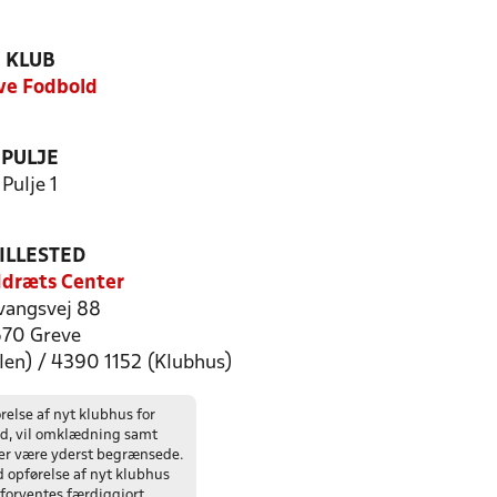
KLUB
ve Fodbold
PULJE
Pulje 1
ILLESTED
Idræts Center
evangsvej 88
70 Greve
len) / 4390 1152 (Klubhus)
relse af nyt klubhus for
d, vil omklædning samt
ter være yderst begrænsede.
 opførelse af nyt klubhus
g forventes færdiggjort