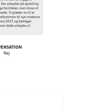
 Der arbejdes på opstilling
e faciliteter, men disse vil
ede. Vi glæder os til at
velkommen til nye moderne
rimo 2027, og beklager
ner dette arbejde vil
PENSATION
Nej