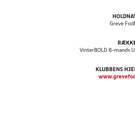
HOLDNA
Greve Fod
RÆKK
VinterBOLD 8-mands U-
KLUBBENS HJ
www.grevefod